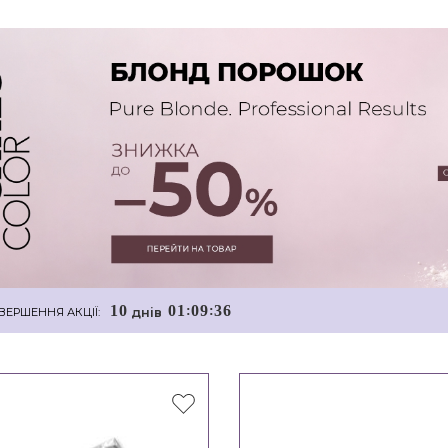
1
0
0
1
0
9
3
5
:
:
днiв
ВЕРШЕННЯ АКЦІЇ: