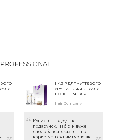
 PROFESSIONAL
ЄВОГО
НАБІР ДЛЯ ЧУТТЄВОГО
ТУАЛУ
SPA - АРОМАРИТУАЛУ
ВОЛОССЯ HAIR
LE
COMPANY DOUBLE
Hair Company
EAUTY
ACTION HOME BEAUTY
SPA RELAX KIT
Купувала подрузі на
Шампунь
подарунок. Набір їй дуже
очищує,
сподобався, сказала, що
м'яке, л
я.
користується ним і чоловік.
задовол