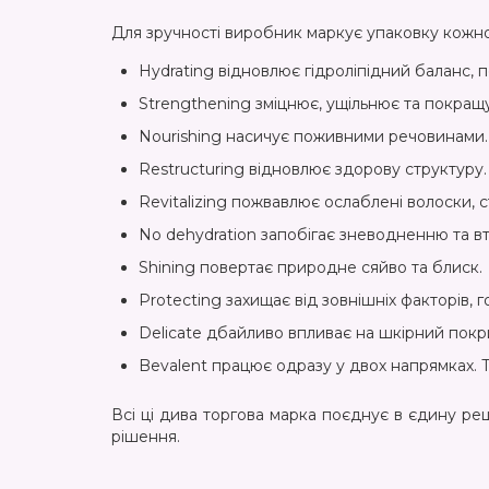
Для зручності виробник маркує упаковку кожног
Hydrating відновлює гідроліпідний баланс, п
Strengthening зміцнює, ущільнює та покращу
Nourishing насичує поживними речовинами.
Restructuring відновлює здорову структуру.
Revitalizing пожвавлює ослаблені волоски,
No dehydration запобігає зневодненню та втр
Shining повертає природне сяйво та блиск.
Protecting захищає від зовнішніх факторів, г
Delicate дбайливо впливає на шкірний покрив
Bevalent працює одразу у двох напрямках. 
Всі ці дива торгова марка поєднує в єдину ре
рішення.