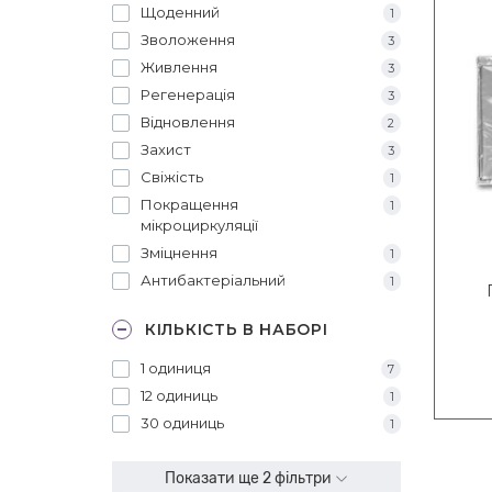
Щоденний
1
Зволоження
3
Живлення
3
Регенерація
3
Відновлення
2
Захист
3
Свіжість
1
Покращення
1
мікроциркуляції
Зміцнення
1
Антибактеріальний
1
КІЛЬКІСТЬ В НАБОРІ
1 одиниця
7
12 одиниць
1
30 одиниць
1
Показати ще 2 фільтри