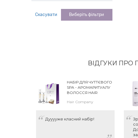
Скасувати
Виберіть фільтри
ВІДГУКИ ПРО 
НАБІР ДЛЯ ЧУТТЄВОГО
SPA - АРОМАРИТУАЛУ
ВОЛОССЯ HAIR
COMPANY DOUBLE
Hair Company
ACTION HOME BEAUTY
SPA RELAX KIT
Дууууже класний набір!
Зр
со
До
за