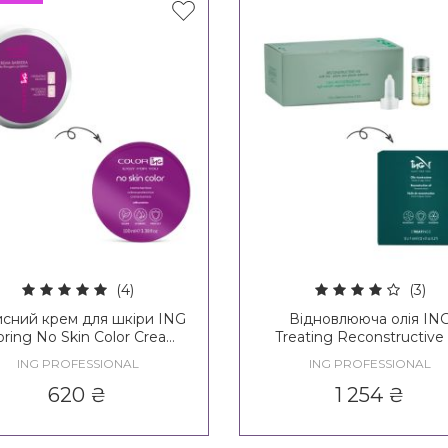
(4)
(3)
исний крем для шкіри ING
Відновлююча олія IN
oring No Skin Color Cream
Treating Reconstructive 
rming A Protective Film
ING PROFESSIONAL
ING PROFESSIONAL
620
₴
1 254
₴