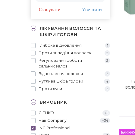
Скасувати
Уточнити
ЛІКУВАННЯ ВОЛОССЯ ТА
ШКІРИ ГОЛОВИ
Глибоке відновлення
1
Проти випадіння волосся
2
Регулювання роботи
2
сальних залоз
Відновлення волосся
2
Чутлива шкіра голови
Л
4
воло
Проти лупи
2
ВИРОБНИК
C:EHKO
+5
Hair Company
+34
ING Professional
ЗАКІНЧ