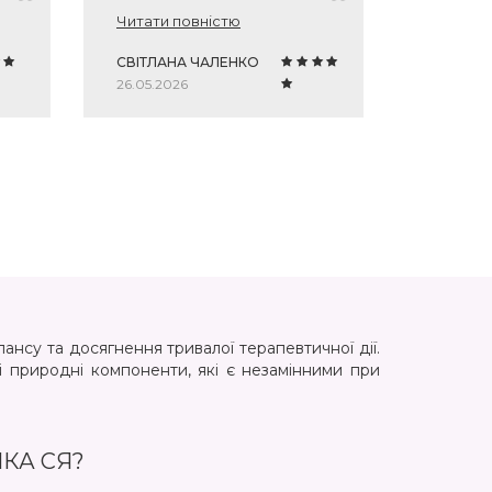
Єдине, що пакет для набору
Читати повністю
чий
був великуватим, але
доповнила набір цукерками.
СВІТЛАНА ЧАЛЕНКО
LENA
26.05.2026
23.04.20
нсу та досягнення тривалої терапевтичної дії.
і природні компоненти, які є незамінними при
КА СЯ?