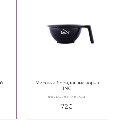
ий
Мисочка брендована чорна
ING
ING PROFESSIONAL
72
₴