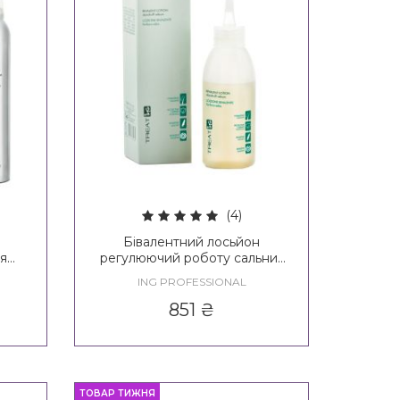
(4)
Бівалентний лосьйон
ля
регулюючий роботу сальних
re &
залоз ING Treating Bivalent
ING PROFESSIONAL
Lotion Dandruff-Sebum
851
₴
ТОВАР ТИЖНЯ