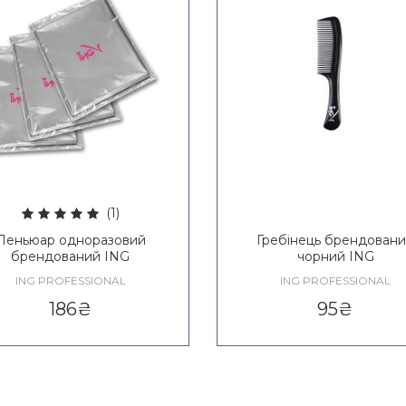
(1)
Пеньюар одноразовий
Гребінець брендован
брендований ING
чорний ING
ING PROFESSIONAL
ING PROFESSIONAL
186
₴
95
₴