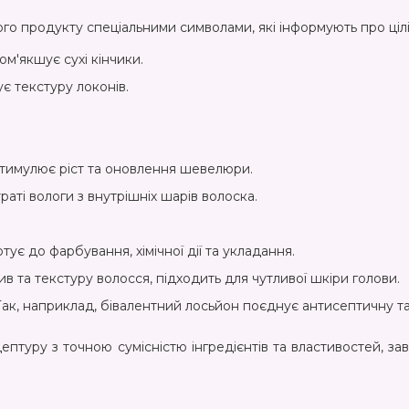
о продукту спеціальними символами, які інформують про цілі
ом'якшує сухі кінчики.
є текстуру локонів.
 стимулює ріст та оновлення шевелюри.
аті вологи з внутрішніх шарів волоска.
отує до фарбування, хімічної дії та укладання.
 та текстуру волосся, підходить для чутливої ​​шкіри голови.
Так, наприклад, бівалентний лосьйон поєднує антисептичну т
цептуру з точною сумісністю інгредієнтів та властивостей, 