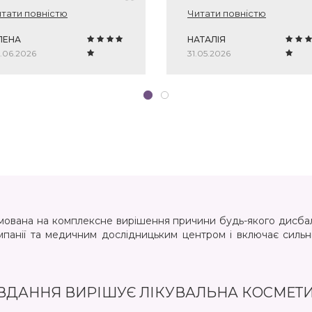
иємний чоловічий
Особливо сподобався
тати повністю
Читати повністю
омат, не сушить шкіру
запах, такий розслабляю
лови.
після миття.
ЛЕНА
Використовувати зручно,
НАТАЛІЯ
все потрібне є в наборі.
.06.2026
31.05.2026
Гарний варіант для
подарунку або для себе,
мені сподобався.
ямована на комплексне вирішення причини будь-якого дисбала
панії та медичним дослідницьким центром і включає сильн
АВДАННЯ ВИРІШУЄ ЛІКУВАЛЬНА КОСМЕТИ