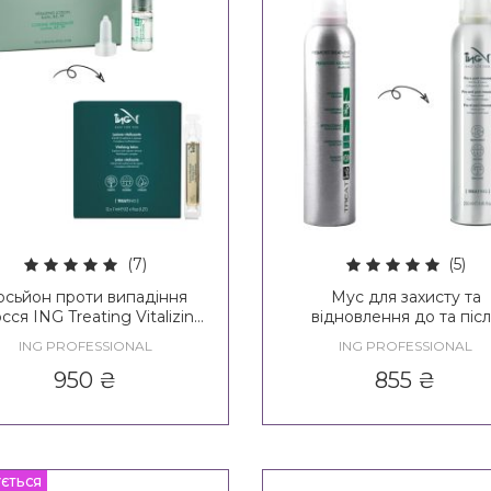
(7)
(5)
осьйон проти випадіння
Мус для захисту та
сся ING Treating Vitalizing
відновлення до та піс
Lotion
процедур ING Treating P
ING PROFESSIONAL
ING PROFESSIONAL
Post Mousse
950
₴
855
₴
УЄТЬСЯ