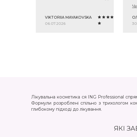
пр
Чи
ар
го
VIKTORIIA MAYAKOVSKA
О
06.07.2026
30
Лікувальна косметика ся ING Professional спр
Формули розроблені спільно з трихологом ком
глибокому підході до лікування.
ЯКІ З