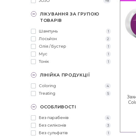
JOJO
+8
ЛІКУВАННЯ ЗА ГРУПОЮ
ТОВАРІВ
Шампунь
1
Лосьйон
2
Олія / Бустер
1
Мус
1
Тонік
1
ЛІНІЙКА ПРОДУКЦІЇ
Coloring
4
Treating
5
Зах
Col
ОСОБЛИВОСТІ
Fo
Без парабенів
4
Без силіконів
3
Без сульфатів
1