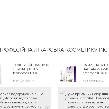
ПРОФЕСІЙНА ЛІКАРСЬКА КОСМЕТИКУ ING
ЧОЛОВІЧИЙ ШАМПУНЬ
НАБІР ДЛЯ ЧУТТ
ДЛЯ ЗМІЦНЕННЯ
SPA - АРОМАРИ
ВОЛОССЯ HAIR
ВОЛОССЯ HAIR
COMPANY MADE FOR
COMPANY DOUB
Hair Company
Hair Company
MEN REINFORCING
ACTION HOME B
SHAMPOO
SPA RELAX KIT
обила подарунок не лише
Дуже приємний набір для
бі, Чоловік зодоволен.
домашнього SPA. Волосся
бре очищає, надовго
після нього м’яке, гарно
лишає почуття свіжості,
пахне і легше розчісуєтьс