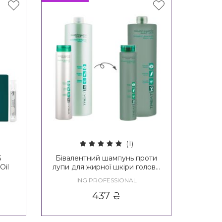
(1)
G
Бівалентний шампунь проти
Oil
лупи для жирної шкіри голови
ING Treating Bivalent
ING PROFESSIONAL
Shampoo
437
₴