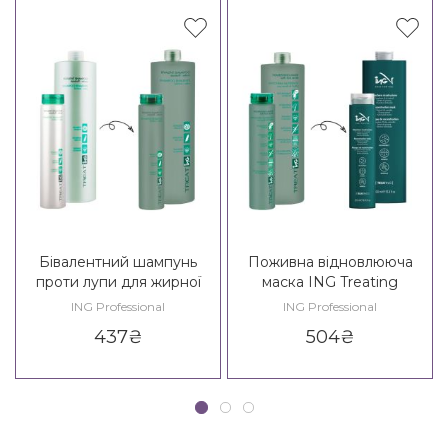
Бівалентний шампунь
Поживна відновлююча
проти лупи для жирної
маска ING Treating
шкіри голови ING Treating
Reconstruction Mask
ING Professional
ING Professional
Bivalent Shampoo
437
₴
504
₴