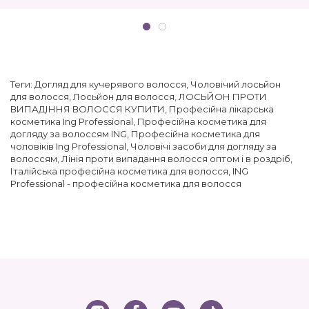
Теги:
Догляд для кучерявого волосся
,
Чоловічий лосьйон
для волосся
,
Лосьйон для волосся
,
ЛОСЬЙОН ПРОТИ
ВИПАДІННЯ ВОЛОССЯ КУПИТИ
,
Професійна лікарська
косметика Ing Professional
,
Професійна косметика для
догляду за волоссям ING
,
Професійна косметика для
чоловіків Ing Professional
,
Чоловічі засоби для догляду за
волоссям
,
Лінія проти випадання волосся оптом і в роздріб
,
Італійська професійна косметика для волосся
,
ING
Professional - професійна косметика для волосся