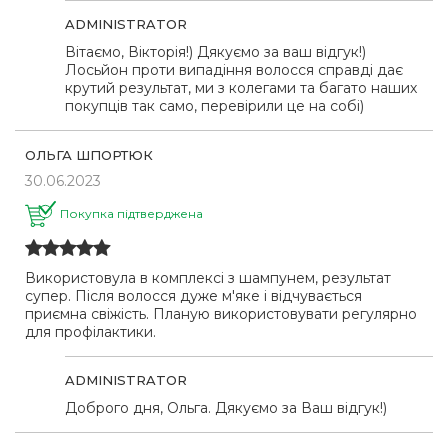
ADMINISTRATOR
Вітаємо, Вікторія!) Дякуємо за ваш відгук!)
Лосьйон проти випадіння волосся справді дає
крутий результат, ми з колегами та багато наших
покупців так само, перевірили це на собі)
ОЛЬГА ШПОРТЮК
30.06.2023
Покупка підтверджена
Використовула в комплексі з шампунем, результат
супер. Після волосся дуже м'яке і відчувається
приємна свіжість. Планую використовувати регулярно
для профілактики.
ADMINISTRATOR
Доброго дня, Ольга. Дякуємо за Ваш відгук!)