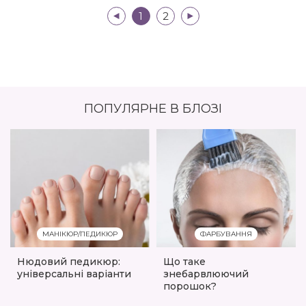
|<
1
2
>|
ПОПУЛЯРНЕ В БЛОЗІ
МАНІКЮР/ПЕДИКЮР
ФАРБУВАННЯ
Нюдовий педикюр:
Що таке
універсальні варіанти
знебарвлюючий
порошок?