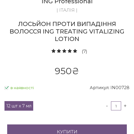
ING Professional
| ІТАЛІЯ |
ЛОСЬЙОН ПРОТИ ВИПАДІННЯ
ВОЛОССЯ ING TREATING VITALIZING
LOTION
(7)
950
₴
Артикул:
IN00728
в наявності
-
+
12 шт х 7 мл
КУПИТИ