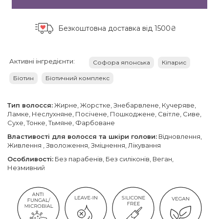
Безкоштовна доставка
від 1500₴
Активні інгредієнти:
Софора японська
Кіпарис
Біотин
Біотичний комплекс
Тип волосся:
Жирне, Жорстке, Знебарвлене, Кучеряве,
Ламке, Неслухняне, Посічене, Пошкоджене, Світле, Сиве,
Сухе, Тонке, Тьмяне, Фарбоване
Властивості для волосся та шкіри голови:
Відновлення,
Живлення , Зволоження, Зміцнення, Лікування
Особливості:
Без парабенів, Без силіконів, Веган,
Незмивний