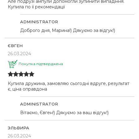
Але подрузі ампули допомогли зупинити випадіння.
Купила по її рекомендації
ADMINISTRATOR
Доброго дня, Марина!) Дякуємо за відгук!)
ЄВГЕН
26.03.2024
Покупка підтверджена
Купила дружина, замовляю сьогодні вдруге, результат
є, ціна оправдона
ADMINISTRATOR
Вітаємо, Євген!) Дякуємо за ваш відгук!)
ЭЛЬВИРА
26.03.2024