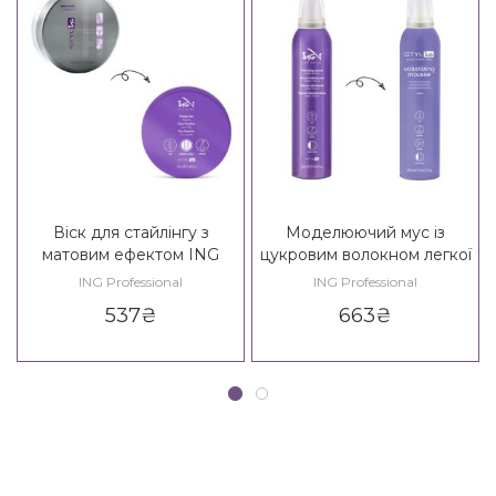
Віск для стайлінгу з
Моделюючий мус із
матовим ефектом ING
цукровим волокном легкої
Styling Dull Gum - 2* / Fixing
фіксації ING Styling
ING Professional
ING Professional
Wax - 3*
Volumizing Mousse*
537
₴
663
₴