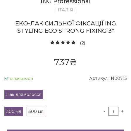
ING Professional
| ІТАЛІЯ |
ЕКО-ЛАК СИЛЬНОЇ ФІКСАЦІЇ ING
STYLING ECO STRONG FIXING 3*
(2)
737
₴
Артикул:
IN00715
в наявності
Лак для волосся
-
+
300 мл
300 мл