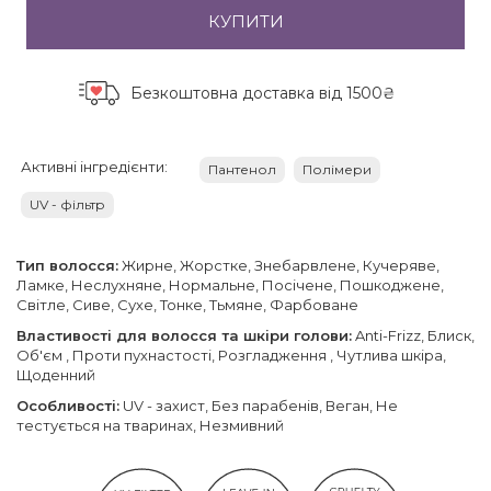
КУПИТИ
Безкоштовна доставка
від 1500₴
Активні інгредієнти:
Пантенол
Полімери
UV - фільтр
Тип волосся:
Жирне, Жорстке, Знебарвлене, Кучеряве,
Ламке, Неслухняне, Нормальне, Посічене, Пошкоджене,
Світле, Сиве, Сухе, Тонке, Тьмяне, Фарбоване
Властивості для волосся та шкіри голови:
Anti-Frizz, Блиск,
Об'єм , Проти пухнастості, Розгладження , Чутлива шкіра,
Щоденний
Особливості:
UV - захист, Без парабенів, Веган, Не
тестується на тваринах, Незмивний