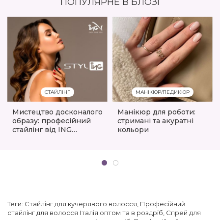
ПОПУЛЯРНЕ В БЛОЗІ
СТАЙЛІНГ
МАНІКЮР/ПЕДИКЮР
Мистецтво досконалого
Манікюр для роботи:
образу: професійний
стримані та акуратні
стайлінг від ING
кольори
Professional
Теги:
Стайлінг для кучерявого волосся
,
Професійний
стайлінг для волосся Італія оптом та в роздріб
,
Спрей для