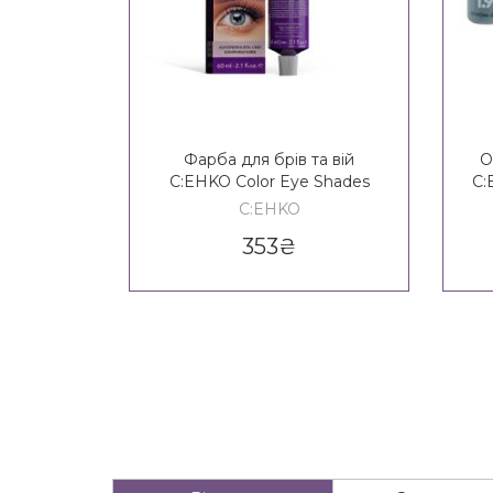
Фарба для брів та вій
О
C:EHKO Color Eye Shades
C:
C:EHKO
353
₴