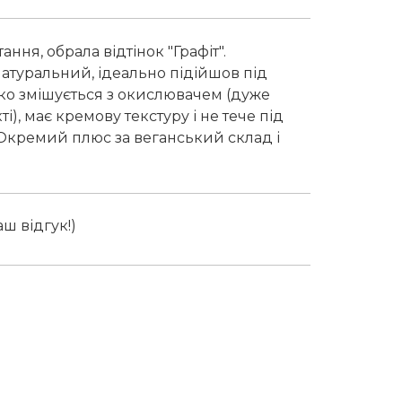
ня, обрала відтінок "Графіт".
атуральний, ідеально підійшов під
гко змішується з окислювачем (дуже
), має кремову текстуру і не тече під
 Окремий плюс за веганський склад і
ш відгук!)