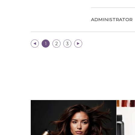
ADMINISTRATOR
|<
1
2
3
>|