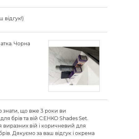
 відгук!)
натка. Чорна
 знати, що вже 3 роки ви
я брів та вій C:EHKO Shades Set.
я виразних вій і коричневий для
ів. Дякуємо за ваш відгук і окрема