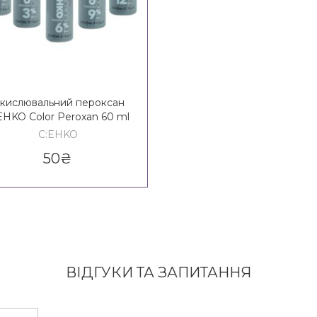
кислювальний пероксан
EHKO Color Peroxan 60 ml
C:EHKO
50
₴
ВІДГУКИ ТА ЗАПИТАННЯ