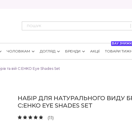
ВАУ ЗНИЖК
ЧОЛОВІКАМ
ДОГЛЯД
БРЕНДИ
АКЦІЇ
ТОВАРИ ТИЖ
рів та вій C:EHKO Eye Shades Set
НАБІР ДЛЯ НАТУРАЛЬНОГО ВИДУ БР
C:EHKO EYE SHADES SET
(11)