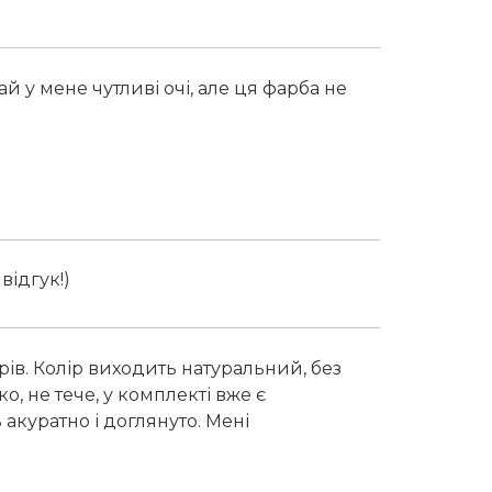
й у мене чутливі очі, але ця фарба не
відгук!)
ів. Колір виходить натуральний, без
о, не тече, у комплекті вже є
акуратно і доглянуто. Мені