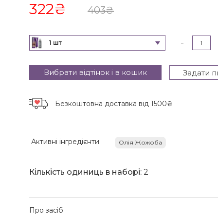
322
₴
403
₴
-
1 шт
Вибрати відтінок і в кошик
Задати п
Безкоштовна доставка
від 1500₴
Активні інгредієнти:
Олія Жожоба
Кількість одиниць в наборі:
2
Про засіб