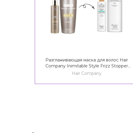
Разглаживающая маска для волос Hair
Company Inimitable Style Frizz Stopper
Mask / Creative Inspiration Twist N'Curl Frizz
Hair Company
Out Mask