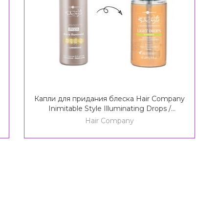
Капли для придания блеска Hair Company
Inimitable Style Illuminating Drops /
Creative Inspiration Must Have Light Drops
Hair Company