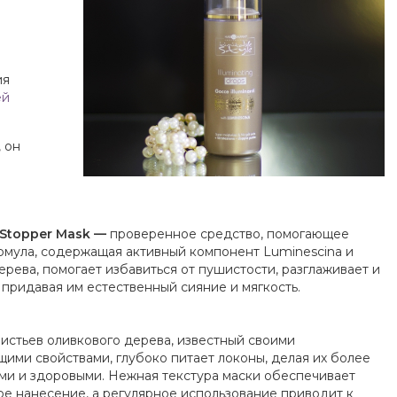
ия
ей
 он
 Stopper Mask —
проверенное средство, помогающее
рмула, содержащая активный компонент Luminescina и
рева, помогает избавиться от пушистости, разглаживает и
придавая им естественный сияние и мягкость.
листьев оливкового дерева, известный своими
ими свойствами, глубоко питает локоны, делая их более
и и здоровыми. Нежная текстура маски обеспечивает
е нанесение, а регулярное использование приводит к