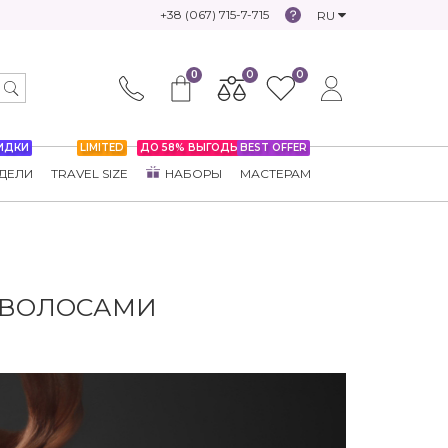
+38 (067) 715-7-715
RU
0
0
0
ИДКИ
LIMITED
ДО 58% ВЫГОДЫ
BEST OFFER
ДЕЛИ
TRAVEL SIZE
НАБОРЫ
МАСТЕРАМ
А ВОЛОСАМИ