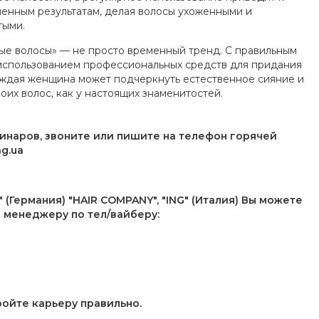
енным результатам, делая волосы ухоженными и
тыми.
ые волосы» — не просто временный тренд. С правильным
использованием профессиональных средств для придания
аждая женщина может подчеркнуть естественное сияние и
воих волос, как у настоящих знаменитостей.
минаров, звоните или пишите на телефон горячей
g.ua
 (Германия) "HAIR COMPANY", "ING" (Италия) Вы можете
з менеджеру по тел/вайберу:
ройте карьеру правильно.