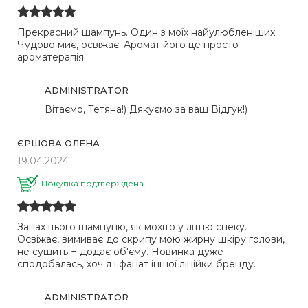
Прекрасний шампунь. Один з моїх найулюбленіших.
Чудово миє, освіжає. Аромат його це просто
ароматерапія
ADMINISTRATOR
Вітаємо, Тетяна!) Дякуємо за ваш Відгук!)
ЄРШОВА ОЛЕНА
19.04.2024
Покупка подтверждена
Запах цього шампуню, як мохіто у літню спеку.
Освіжає, вимиває до скрипу мою жирну шкіру голови,
не сушить + додає об'єму. Новинка дуже
сподобалась, хоч я і фанат іншої лінійки бренду.
ADMINISTRATOR