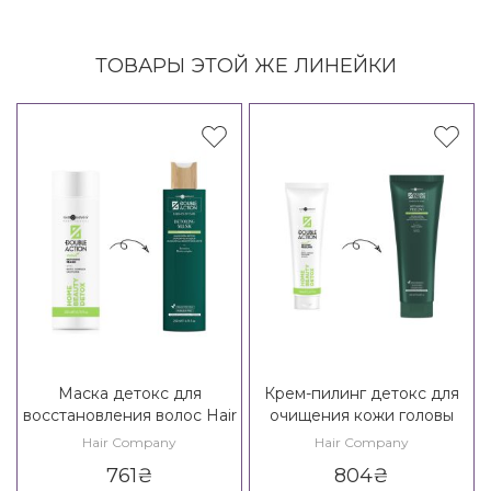
ТОВАРЫ ЭТОЙ ЖЕ ЛИНЕЙКИ
Маска детокс для
Крем-пилинг детокс для
восстановления волос Hair
очищения кожи головы
Company Double Action
Hair Company Double
Hair Company
Hair Company
Exfoliate Home Beauty
Action Exfoliante Home
761
₴
804
₴
Detox Mask
Beauty Detox Peeling