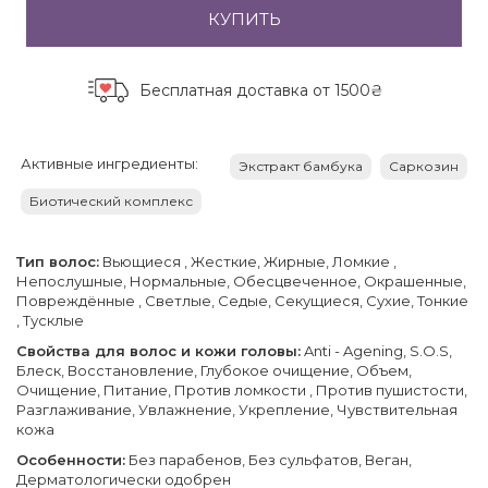
КУПИТЬ
Бесплатная доставка
от 1500₴
Активные ингредиенты:
Экстракт бамбука
Саркозин
Биотический комплекс
Тип волос:
Вьющиеся , Жесткие, Жирные, Ломкие ,
Непослушные, Нормальные, Обесцвеченное, Окрашенные,
Повреждённые , Светлые, Седые, Секущиеся, Сухие, Тонкие
, Тусклые
Свойства для волос и кожи головы:
Anti - Agening, S.O.S,
Блеск, Восстановление, Глубокое очищение, Объем,
Очищение, Питание, Против ломкости , Против пушистости,
Разглаживание, Увлажнение, Укрепление, Чувствительная
кожа
Особенности:
Без парабенов, Без сульфатов, Веган,
Дерматологически одобрен