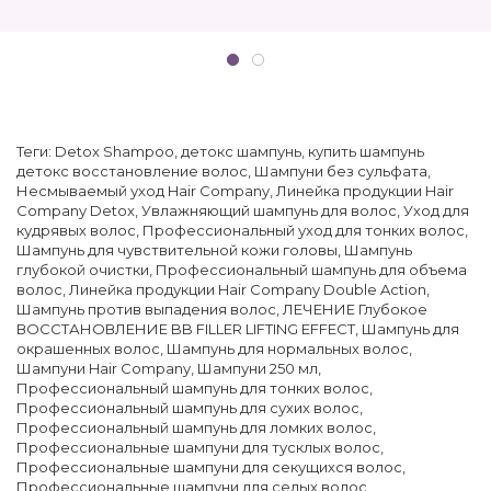
Теги:
Detox Shampoo
,
детокс шампунь
,
купить шампунь
детокс восстановление волос
,
Шампуни без сульфата
,
Несмываемый уход Hair Company
,
Линейка продукции Hair
Company Detox
,
Увлажняющий шампунь для волос
,
Уход для
кудрявых волос
,
Профессиональный уход для тонких волос
,
Шампунь для чувствительной кожи головы
,
Шампунь
глубокой очистки
,
Профессиональный шампунь для объема
волос
,
Линейка продукции Hair Company Double Action
,
Шампунь против выпадения волос
,
ЛЕЧЕНИЕ Глубокое
ВОССТАНОВЛЕНИЕ BB FILLER LIFTING EFFECT
,
Шампунь для
окрашенных волос
,
Шампунь для нормальных волос
,
Шампуни Hair Company
,
Шампуни 250 мл
,
Профессиональный шампунь для тонких волос
,
Профессиональный шампунь для сухих волос
,
Профессиональный шампунь для ломких волос
,
Профессиональные шампуни для тусклых волос
,
Профессиональные шампуни для секущихся волос
,
Профессиональные шампуни для седых волос
,