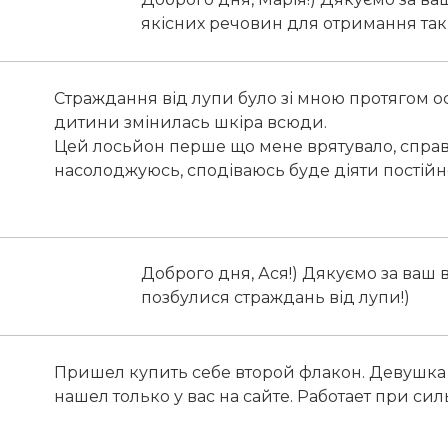
якісних речовин для отримання таки
Страждання від лупи було зі мною протягом ос
дитини змінилась шкіра всюди.
Цей лосьйон перше що мене врятувало, справ
насолоджуюсь, сподіваюсь буде діяти постій
Доброго дня, Ася!) Дякуємо за ваш 
позбулися страждань від лупи!)
Пришел купить себе второй флакон. Девушка 
нашел только у вас на сайте. Работает при си