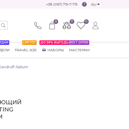
+38 (067) 715-7-715
RU
0
0
0
ИДКИ
LIMITED
ДО 58% ВЫГОДЫ
BEST OFFER
ДЕЛИ
TRAVEL SIZE
НАБОРЫ
МАСТЕРАМ
 Dandruff-Sebum
РУЮЩИЙ
TING
M