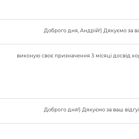
Доброго дня, Андрій!) Дякуємо за ва
виконую своє призначення 3 місяці досвід к
Доброго дня!) Дякуємо за ваш відгук