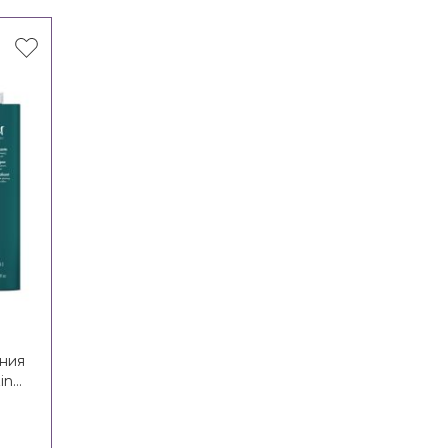
ния
zing