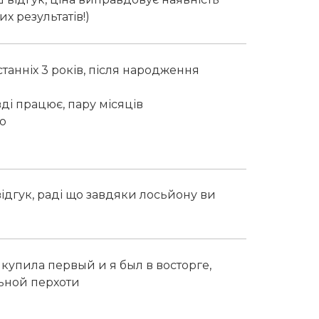
х результатів!)
танніх 3 років, після народження
ді працює, пару місяців
но
відгук, раді що завдяки лосьйону ви
купила первый и я был в восторге,
льной перхоти