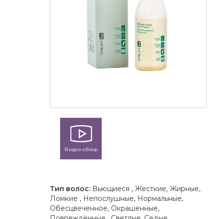
Видео-обзор
Тип волос:
Вьющиеся , Жесткие, Жирные,
Ломкие , Непослушные, Нормальные,
Обесцвеченное, Окрашенные,
Повреждённые , Светлые, Седые,