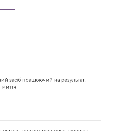
ний засіб працюючий на результат,
и миття
ш відгук, ціна виправдовує наявність