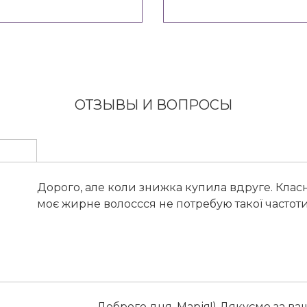
ОТЗЫВЫ И ВОПРОСЫ
Дорого, але коли знижка купила вдруге. Клас
моє жирне волоссся не потребую такої частот
Доброго дня, Марія!) Дякуємо за ва