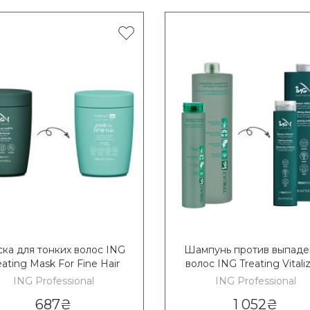
ка для тонких волос ING
Шампунь против выпаде
eating Mask For Fine Hair
волос ING Treating Vitali
Shampoo
ING Professional
ING Professional
687
₴
1 052
₴