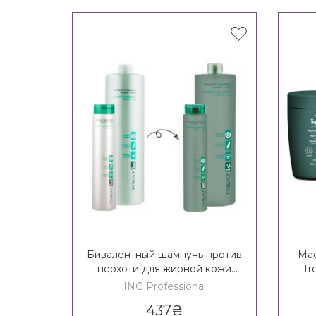
Бивалентный шампунь против
Мас
перхоти для жирной кожи
Tr
головы ING Treating Bivalent
ING Professional
Shampoo
437
₴