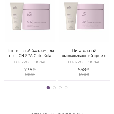
Питательный бальзам для
Питательный
ног LCN SPA Gotu Kola
омолаживающий крем с
Foot Balm
зеленым чаем LCN SPA
LCN PROFESSIONAL
LCN PROFESSIONAL
Green Tea Hand Cream
736
₴
558
₴
818
₴
698
₴