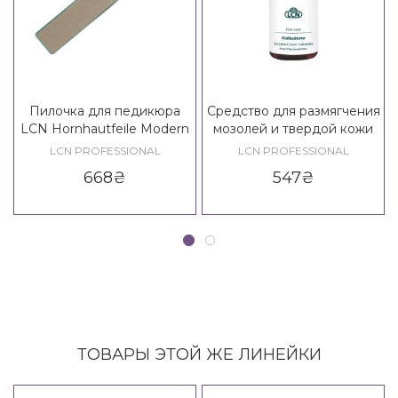
Пилочка для педикюра
Средство для размягчения
LCN Hornhautfeile Modern
мозолей и твердой кожи
Line 80/120
стоп LCN Calludone
LCN PROFESSIONAL
LCN PROFESSIONAL
668
₴
547
₴
ТОВАРЫ ЭТОЙ ЖЕ ЛИНЕЙКИ