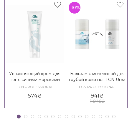
-10%
Увлажняющий крем для
Бальзам с мочевиной для
ног с синими морскими
грубой кожи ног LCN Urea
водорослями LCN
25% Foot Balm
LCN PROFESSIONAL
LCN PROFESSIONAL
Moisturizing Foot Cream
574
₴
941
₴
Blue
1 046
₴