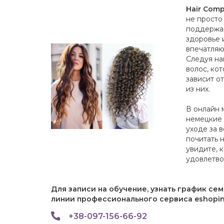
Hair Compa
не просто
поддержан
здоровье 
впечатляю
Следуя на
волос, ко
зависит о
из них.
В онлайн 
немецкие 
уходе за 
почитать 
увидите, 
удовлетво
Для записи на обучение, узнать график се
линии профессионального сервиса eshopin
+38-097-156-66-92