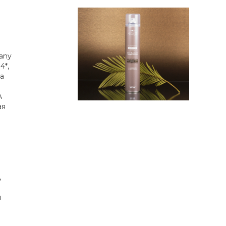
any
4*,
 а
A
ая
,
я