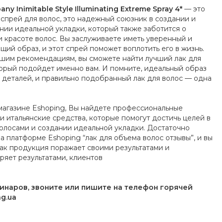
ny Inimitable Style Illuminating Extreme Spray 4*
— это
 спрей для волос, это надежный союзник в создании и
ии идеальной укладки, который также заботится о
и красоте волос. Вы заслуживаете иметь уверенный и
щий образ, и этот спрей поможет воплотить его в жизнь.
шим рекомендациям, вы сможете найти лучший лак для
торый подойдет именно вам. И помните, идеальный образ
т деталей, и правильно подобранный лак для волос — одна
магазине Eshoping, Вы найдете профессиональные
и итальянские средства, которые помогут достичь целей в
волосами и создании идеальной укладки. Достаточно
на платформе Eshoping “лак для объема волос отзывы”, и вы
как продукция поражает своими результатами и
ряет результатами, клиентов
минаров, звоните или пишите на телефон горячей
g.ua