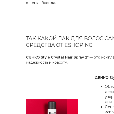
оттенка блонда.
ТАК КАКОЙ ЛАК ДЛЯ ВОЛОС С
СРЕДСТВА ОТ ESHOPING
C:EHKO Style Crystal Hair Spray 2*
— это компле
надежность и красоту.
C:EHKO Sty
Обес
дела
увер
дня.
Легк
испо