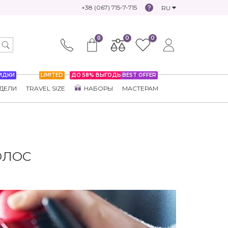
+38 (067) 715-7-715
RU
0
0
0
ИДКИ
LIMITED
ДО 58% ВЫГОДЫ
BEST OFFER
ДЕЛИ
TRAVEL SIZE
НАБОРЫ
МАСТЕРАМ
ОЛОС