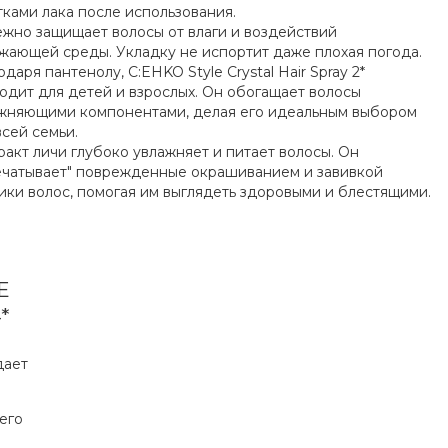
тками лака после использования.
жно защищает волосы от влаги и воздействий
жающей среды. Укладку не испортит даже плохая погода.
одаря пантенолу, C:EHKO Style Crystal Hair Spray 2*
одит для детей и взрослых. Он обогащает волосы
жняющими компонентами, делая его идеальным выбором
всей семьи.
ракт личи глубоко увлажняет и питает волосы. Он
ечатывает" поврежденные окрашиванием и завивкой
ики волос, помогая им выглядеть здоровыми и блестящими.
E
*
дает
его