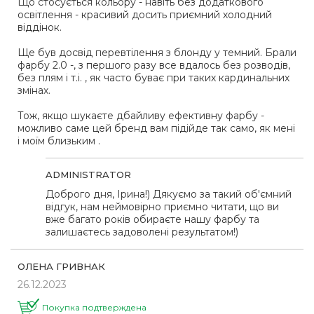
Що стосується кольору - навіть без додаткового
освітлення - красивий досить приємний холодний
віддінок.
Ще був досвід перевтілення з блонду у темний. Брали
фарбу 2.0 -, з першого разу все вдалось без розводів,
без плям і т.і. , як часто буває при таких кардинальних
змінах.
Тож, якщо шукаєте дбайливу ефективну фарбу -
можливо саме цей бренд вам підійде так само, як мені
і моїм близьким .
ADMINISTRATOR
Доброго дня, Ірина!) Дякуємо за такий об'ємний
відгук, нам неймовірно приємно читати, що ви
вже багато років обираєте нашу фарбу та
залишаєтесь задоволені результатом!)
ОЛЕНА ГРИВНАК
26.12.2023
Покупка подтверждена