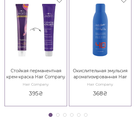
Стойкая перманентная
Окислительная эмульсия
крем-краска Hair Company
ароматизированная Hair
Inimitable Color Blonde
Company Hair Natural Light
Hair Company
Hair Company
395
₴
368
₴