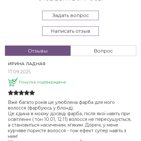
Задать вопрос
Написать отзыв
Отзывы
Вопрос
ИРИНА ЛАДНАЯ
17.09.2025
Покупка подтверждена
Вже багато років це улюблена фарба для мого
волосся (фарбуюсь у блонд).
Це єдина в моєму досвіді фарба, після якої навіть при
освітленні ( тон 10.01, 12.11) волосся не пересушується,
а становиться насиченим, м'яким. Доречі, у мене
курчяве пористе волосся - тож ефект супер навіть з
ним!