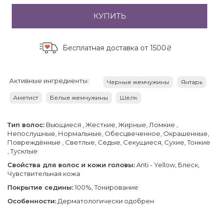
КУПИТЬ
Бесплатная доставка
от 1500₴
Активные ингредиенты:
Черные жемчужины
Янтарь
Аметист
Белые жемчужины
Шелк
Тип волос:
Вьющиеся , Жесткие, Жирные, Ломкие ,
Непослушные, Нормальные, Обесцвеченное, Окрашенные,
Повреждённые , Светлые, Седые, Секущиеся, Сухие, Тонкие
, Тусклые
Свойства для волос и кожи головы:
Anti - Yellow, Блеск,
Чувствительная кожа
Покрытие седины:
100%, Тонирование
Особенности:
Дерматологически одобрен