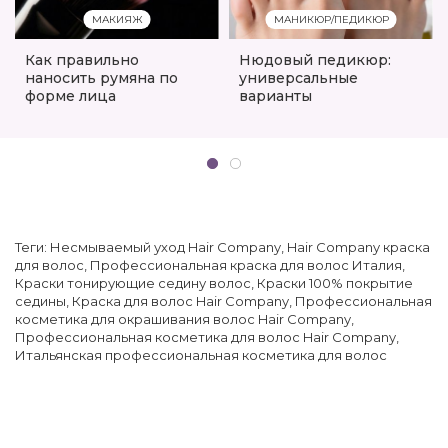
МАКИЯЖ
МАНИКЮР/ПЕДИКЮР
Как правильно
Нюдовый педикюр:
наносить румяна по
универсальные
форме лица
варианты
Теги:
Несмываемый уход Hair Company
,
Hair Company краска
для волос
,
Профессиональная краска для волос Италия
,
Краски тонирующие седину волос
,
Краски 100% покрытие
седины
,
Краска для волос Hair Company
,
Профессиональная
косметика для окрашивания волос Hair Company
,
Профессиональная косметика для волос Hair Company
,
Итальянская профессиональная косметика для волос