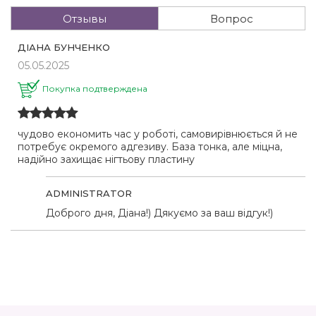
Отзывы
Вопрос
ДІАНА БУНЧЕНКО
05.05.2025
Покупка подтверждена
чудово економить час у роботі, самовирівнюється й не
потребує окремого адгезиву. База тонка, але міцна,
надійно захищає нігтьову пластину
ADMINISTRATOR
Доброго дня, Діана!) Дякуємо за ваш відгук!)