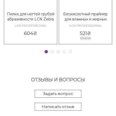
Пилка для ногтей грубой
Бескислотный праймер
абразивности LCN Zebra
для влажных и жирных
Profifeile Grob 100/100, 6
ногтей LCN Connex
LCN PROFESSIONAL
LCN PROFESSIONAL
шт.
Haftverstarke
604
₴
521
₴
868
₴
ОТЗЫВЫ И ВОПРОСЫ
Задать вопрос
Написать отзыв