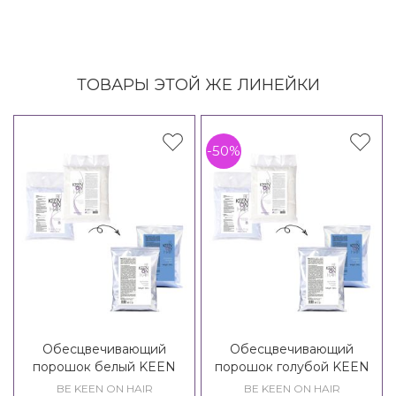
ТОВАРЫ ЭТОЙ ЖЕ ЛИНЕЙКИ
-50%
Обесцвечивающий
Обесцвечивающий
порошок белый KEEN
порошок голубой KEEN
Bleaching Powder White
Bleaching Powder Blue
BE KEEN ON HAIR
BE KEEN ON HAIR