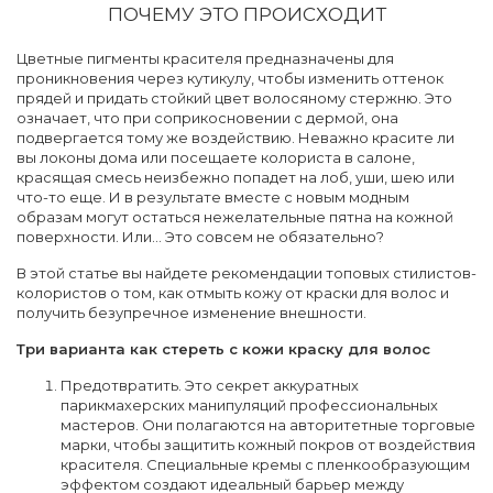
ПОЧЕМУ ЭТО ПРОИСХОДИТ
Цветные пигменты красителя предназначены для
проникновения через кутикулу, чтобы изменить оттенок
прядей и придать стойкий цвет волосяному стержню. Это
означает, что при соприкосновении с дермой, она
подвергается тому же воздействию. Неважно красите ли
вы локоны дома или посещаете колориста в салоне,
красящая смесь неизбежно попадет на лоб, уши, шею или
что-то еще. И в результате вместе с новым модным
образам могут остаться нежелательные пятна на кожной
поверхности. Или… Это совсем не обязательно?
В этой статье вы найдете рекомендации топовых стилистов-
колористов о том, как отмыть кожу от краски для волос и
получить безупречное изменение внешности.
Три варианта как стереть с кожи краску для волос
Предотвратить. Это секрет аккуратных
парикмахерских манипуляций профессиональных
мастеров. Они полагаются на авторитетные торговые
марки, чтобы защитить кожный покров от воздействия
красителя. Специальные кремы с пленкообразующим
эффектом создают идеальный барьер между