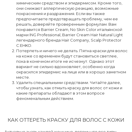
химическим средством и эпидермисом. Кроме того,
они снижают аллергическую реакцию, возможные
покраснения и раздражения. Если вы также
предпочитаете предотвращать проблему, чем ее
решать, доверяйте проверенным формулам. Вам
понравится Barrier Cream, No Skin Color итальянской
марки ING Professional, Barrier Cream Hair Natural Light
легендарного бренда Hair Company, Scalp Protector
C:EHKO.
Потерпеть и ничего не делать. Пятна краски для волос
на коже со временем будут становиться светлее,
пока в конечном итоге не исчезнут. Однако этот
вариант не сильно вдохновляет, особенно когда
окрасился эпидермис на лице или в хорошо заметном
месте.
Удалить специальными средствами. Читайте далее,
чтобы узнать, как отмыть краску для волос от кожи и
какие препараты обладают в этом вопросе
феноменальным действием.
КАК ОТТЕРЕТЬ КРАСКУ ДЛЯ ВОЛОС С КОЖИ
Актуально знать каждой женщине, потому что все типы