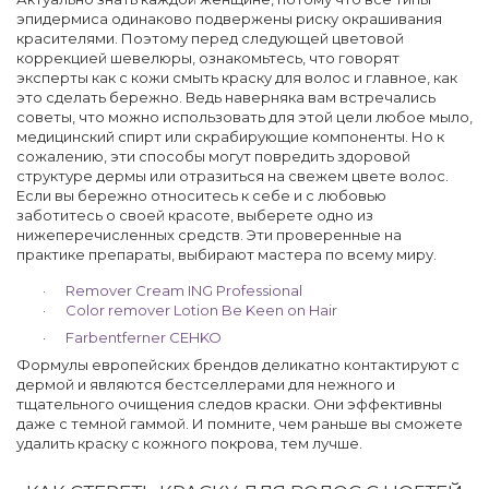
эпидермиса одинаково подвержены риску окрашивания
красителями. Поэтому перед следующей цветовой
коррекцией шевелюры, ознакомьтесь, что говорят
эксперты как с кожи смыть краску для волос и главное, как
это сделать бережно. Ведь наверняка вам встречались
советы, что можно использовать для этой цели любое мыло,
медицинский спирт или скрабирующие компоненты. Но к
сожалению, эти способы могут повредить здоровой
структуре дермы или отразиться на свежем цвете волос.
Если вы бережно относитесь к себе и с любовью
заботитесь о своей красоте, выберете одно из
нижеперечисленных средств. Эти проверенные на
практике препараты, выбирают мастера по всему миру.
·
Remover Cream ING Professional
·
Color remover Lotion Be Keen on Hair
·
Farbentferner CEHKO
Формулы европейских брендов деликатно контактируют с
дермой и являются бестселлерами для нежного и
тщательного очищения следов краски. Они эффективны
даже с темной гаммой. И помните, чем раньше вы сможете
удалить краску с кожного покрова, тем лучше.