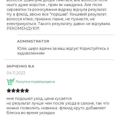
волосся. Шампунь добре піниться, але волосся після
нього дуже жорстке , прям як наждачка. Але після
сироватки та розчісування відразу відчула результат.
Ну а флюїд, звісно все "порішав". Кінцевий результат:
волосся м'яке, приємно пахне, не пухнасте, не
електризується. Такого результату давно не відчувала.
РЕКОМЕНДУЮ!!!
ADMINISTRATOR
Юлія, щиро вдячні за ваш відгук! Користуйтесь з
задоволенням
ЗАРЧЕНКО В.А
04.11.2023
Покупка подтверждена
мне подошел уход, цена кусается
но результат лучше чем после ухода в салоне, так что
можно позволить. новинка -флюид круто добавляет
блеска во время укладки