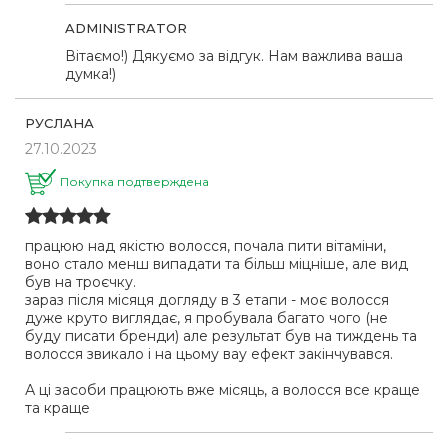
ADMINISTRATOR
Вітаємо!) Дякуємо за відгук. Нам важлива ваша
думка!)
РУСЛАНА
27.10.2023
Покупка подтверждена
працюю над якістю волосся, почала пити вітаміни,
воно стало менш випадати та більш міцніше, але вид
був на троєчку.
зараз після місяця догляду в 3 етапи - моє волосся
дуже круто виглядає, я пробувала багато чого (не
буду писати бренди) але результат був на тиждень та
волосся звикало і на цьому вау ефект закінчувався.
А ці засоби працюють вже місяць, а волосся все краще
та краще