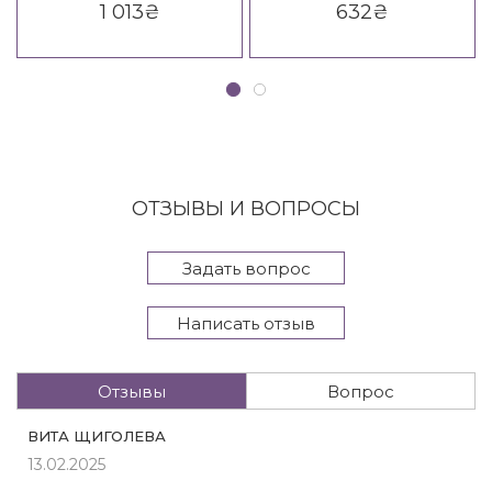
1 013
₴
632
₴
Lamellar Sray/ Creative
Creative Inspiration Filler
Inspiration Must Have
Plump Up Shampoo
Instant Laminating Spray
ОТЗЫВЫ И ВОПРОСЫ
Задать вопрос
Написать отзыв
Отзывы
Вопрос
ВИТА ЩИГОЛЕВА
13.02.2025