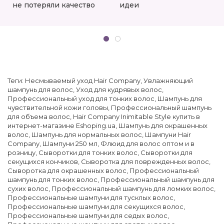
не потеряли качество
идеи
Теги:
Несмываемый уход Hair Company
,
Увлажняющий
шампунь для волос
,
Уход для кудрявых волос
,
Профессиональный уход для тонких волос
,
Шампунь для
чувствительной кожи головы
,
Профессиональный шампунь
для объема волос
,
Hair Company Inimitable Style купить в
интернет-магазине Eshoping.ua
,
Шампунь для окрашенных
волос
,
Шампунь для нормальных волос
,
Шампуни Hair
Company
,
Шампуни 250 мл
,
Флюид для волос оптом и в
розницу
,
Сыворотки для тонких волос
,
Сыворотки для
секущихся кончиков
,
Сыворотка для поврежденных волос
,
Сыворотка для окрашенных волос
,
Профессиональный
шампунь для тонких волос
,
Профессиональный шампунь для
сухих волос
,
Профессиональный шампунь для ломких волос
,
Профессиональные шампуни для тусклых волос
,
Профессиональные шампуни для секущихся волос
,
Профессиональные шампуни для седых волос
,