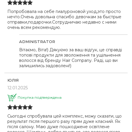
Попробовала на себе гиалуроновой уход,это просто
нечто.Очень довольна спасибо девочкам за быстрые
отправки,подарочки.Сотрудничаю недавно с ними
очень всем рекомендую.
ADMINISTRATOR
Вітаємо, Віта!) Дякуємо за ваш відгук, це справді
топові продукти для зволоження та ущільнення
волосся від бренду Hair Company. Раді, що ви
залишились задоволені!)
ЮЛІЯ
12.01.2025
Покупка подтверждена
Сьогодні спробувала цей комплекс, можу сказати, що
результат після першого разу прям дуже класний. Як
після салону. Маю дуже пошкоджене освітлене