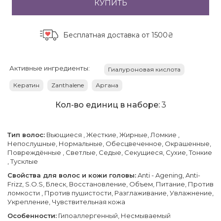
КУПИТЬ
Бесплатная доставка
от 1500₴
Активные ингредиенты:
Гиалуроновая кислота
Кератин
Zanthalene
Аргана
Кол-во единиц в наборе:
3
Тип волос:
Вьющиеся , Жесткие, Жирные, Ломкие ,
Непослушные, Нормальные, Обесцвеченное, Окрашенные,
Повреждённые , Светлые, Седые, Секущиеся, Сухие, Тонкие
, Тусклые
Свойства для волос и кожи головы:
Anti - Agening, Anti-
Frizz, S.O.S, Блеск, Восстановление, Объем, Питание, Против
ломкости , Против пушистости, Разглаживание, Увлажнение,
Укрепление, Чувствительная кожа
Особенности:
Гипоаллергенный, Несмываемый