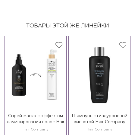
ТОВАРЫ ЭТОЙ ЖЕ ЛИНЕЙКИ
Спрей-маска с эффектом
Шампунь с гиалуроновой
ламинирования волос Hair
кислотой Hair Company
Company Inimitable Style
Inimitable Style Hyaluronic
Hair Company
Hair Company
Liquid Diamond Instant
Densifying Shampoo /