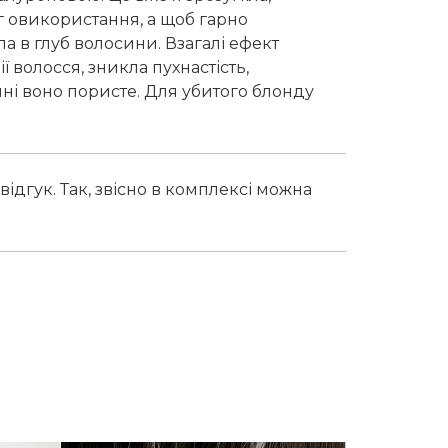
г овикористання, а щоб гарно
а в глуб волосини. Взагалі ефект
ї волосся, зникла пухнастість,
ині воно пористе. Для убитого блонду
ідгук. Так, звісно в комплексі можна