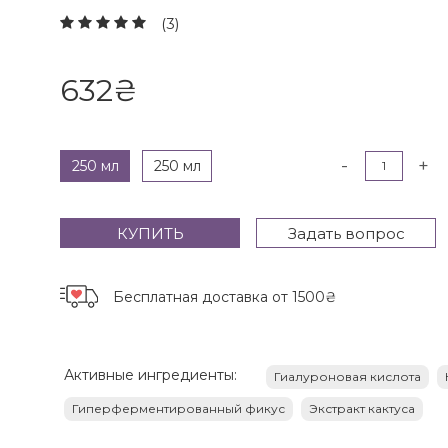
(3)
632
₴
-
+
250 мл
250 мл
КУПИТЬ
Задать вопрос
Бесплатная доставка
от 1500₴
Активные ингредиенты:
Гиалуроновая кислота
Гиперферментированный фикус
Экстракт кактуса