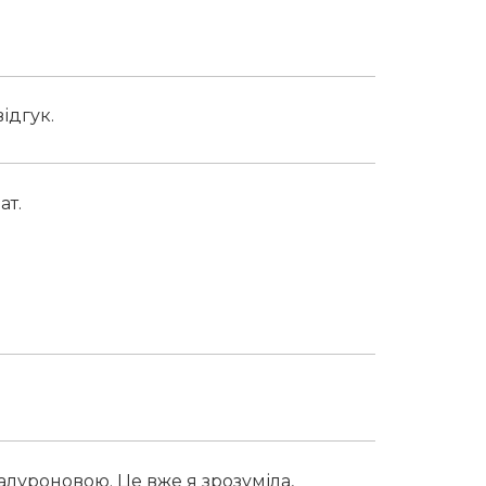
ідгук.
ат.
луроновою. Це вже я зрозуміла,