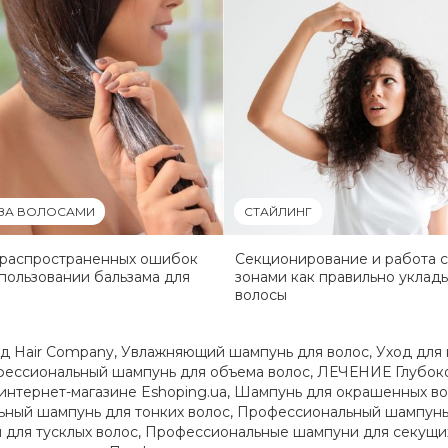
 ЗА ВОЛОСАМИ
СТАЙЛИНГ
 распространенных ошибок
Секционирование и работа с
пользовании бальзама для
зонами как правильно уклад
волосы
д Hair Company
,
Увлажняющий шампунь для волос
,
Уход для 
ессиональный шампунь для объема волос
,
ЛЕЧЕНИЕ Глубок
в интернет-магазине Eshoping.ua
,
Шампунь для окрашенных во
ный шампунь для тонких волос
,
Профессиональный шампунь 
для тусклых волос
,
Профессиональные шампуни для секущи