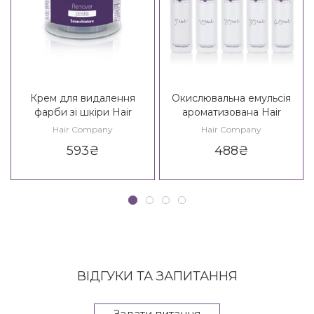
Крем для видалення
Окислювальна емульсія
фарби зі шкіри Hair
ароматизована Hair
Company Hair Natural Light
Company Inimitable Color
Hair Company
Hair Company
Remover Paste
Oxidant Emulsion
593
₴
488
₴
ВІДГУКИ ТА ЗАПИТАННЯ
Задати питання