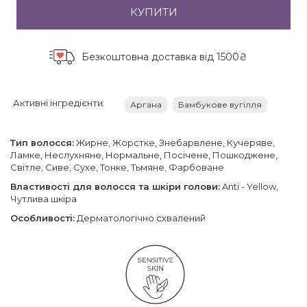
КУПИТИ
Безкоштовна доставка
від 1500₴
Активні інгредієнти:
Аргана
Бамбукове вугілля
Тип волосся:
Жирне, Жорстке, Знебарвлене, Кучеряве,
Ламке, Неслухняне, Нормальне, Посічене, Пошкоджене,
Світле, Сиве, Сухе, Тонке, Тьмяне, Фарбоване
Властивості для волосся та шкіри голови:
Anti - Yellow,
Чутлива шкіра
Особливості:
Дерматологічно схвалений