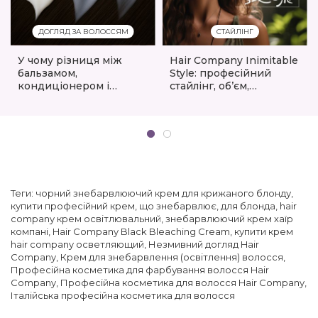
ДОГЛЯД ЗА ВОЛОССЯМ
СТАЙЛІНГ
У чому різниця між
Hair Company Inimitable
бальзамом,
Style: професійний
кондиціонером і
стайлінг, об’єм,
маскою для волосся?
гладкість і фінішний
догляд
Теги:
чорний знебарвлюючий крем для крижаного блонду
,
купити професійний крем
,
що знебарвлює
,
для блонда
,
hair
company крем освітлювальний
,
знебарвлюючий крем хаїр
компані
,
Hair Company Black Bleaching Cream
,
купити крем
hair company осветляющий
,
Незмивний догляд Hair
Company
,
Крем для знебарвлення (освітлення) волосся
,
Професійна косметика для фарбування волосся Hair
Company
,
Професійна косметика для волосся Hair Company
,
Італійська професійна косметика для волосся