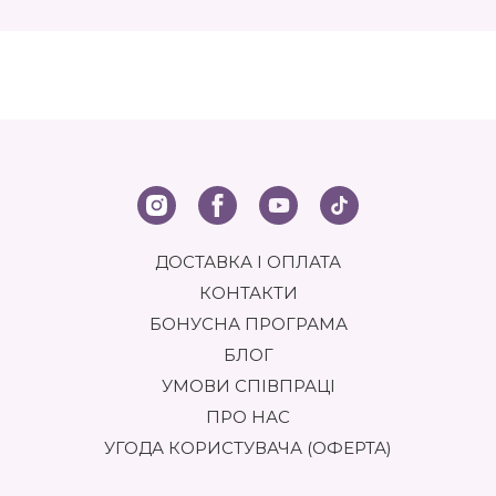
волосся більш слухняним, блискучим і здоровим.
ЯКІ БУВАЮТЬ ВИДИ ЗАСОБІВ, ЩО НЕ
ЗМИВАЮТЬСЯ?
Спреї: легкі текстури, підходять для всіх типів волосся.
Креми: більш концентровані, ніж спреї, добре підходять
для сухого та пошкодженого волосся.
Мастила: живлять і відновлюють волосся, можуть
обтяжувати тонке волосся.
ДОСТАВКА І ОПЛАТА
Флюїди: легкі незмивні сироватки, забезпечують
КОНТАКТИ
термозахист та блиск.
БОНУСНА ПРОГРАМА
БЛОГ
УМОВИ СПІВПРАЦІ
ЯКИЙ НЕЗМИВНИЙ ДОГЛЯД ВИБРАТИ?
ПРО НАС
При виборі незмивного догляду необхідно враховувати
УГОДА КОРИСТУВАЧА (ОФЕРТА)
тип волосся, його стан і бажаний ефект.