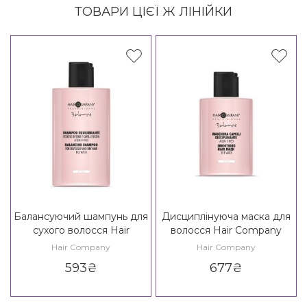
ТОВАРИ ЦІЄЇ Ж ЛІНІЙКИ
Балансуючий шампунь для
Дисциплінуюча маска для
сухого волосся Hair
волосся Hair Company
Company Crono Age
Crono Age Balance Girl
Hair Company
Hair Company
Balance Girl Balancing
Smoothing Hair Mask 14+
593
₴
677
₴
Shampoo 14+