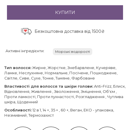
КУПИТИ
Безкоштовна доставка
від 1500₴
Активні інгредієнти:
Морські водорості
Тип волосся:
Жирне, Жорстке, Знебарвлене, Кучеряве,
Ламке, Неслухняне, Нормальне, Посічене, Пошкоджене,
Світле, Сиве, Сухе, Тонке, Тьмяне, Фарбоване
Властивості для волосся та шкіри голови:
Anti-Frizz, Блиск,
Відновлення, Живлення , Зволоження, Зміцнення, Об'єм ,
Проти ламкості, Проти пухнастості, Розгладження , Чутлива
шкіра, Щоденний
Особливості:
12 в 1, 14 +, 35 + , 60 +, Веган, ЕКО - упаковка,
Незмивний, Термозахист