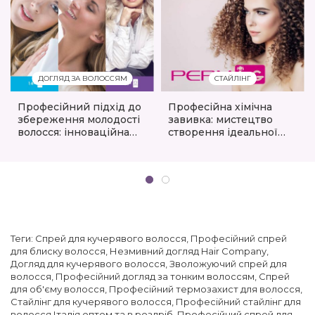
ДОГЛЯД ЗА ВОЛОССЯМ
СТАЙЛІНГ
Професійний підхід до
Професійна хімічна
збереження молодості
завивка: мистецтво
волосся: інноваційна
створення ідеальної
філософія бренду ING
текстури
Professional та лінійка
AgeIng
Теги:
Спрей для кучерявого волосся
,
Професійний спрей
для блиску волосся
,
Незмивний догляд Hair Company
,
Догляд для кучерявого волосся
,
Зволожуючий спрей для
волосся
,
Професійний догляд за тонким волоссям
,
Спрей
для об'єму волосся
,
Професійний термозахист для волосся
,
Стайлінг для кучерявого волосся
,
Професійний стайлінг для
волосся Італія оптом та в роздріб
,
Професійний спрей для