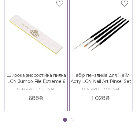
Широка зносостійка пилка
Набір пензликів для Нейл
LCN Jumbo File Extreme 6
Арту LCN Nail Art Pinsel Set
шт.
4 шт.
LCN PROFESSIONAL
LCN PROFESSIONAL
688
₴
1 028
₴