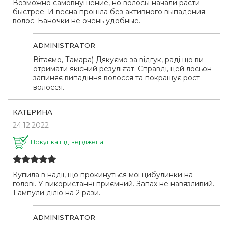
Возможно самовнушение, но волосы начали расти
быстрее. И весна прошла без активного выпадения
волос. Баночки не очень удобные.
ADMINISTRATOR
Вітаємо, Тамара) Дякуємо за відгук, раді що ви
отримати якісний результат. Справді, цей лосьон
запиняє випадіння волосся та покращує рост
волосся.
КАТЕРИНА
24.12.2022
Покупка підтверджена
Купила в надії, що прокинуться мої цибулинки на
голові. У використанні приємний. Запах не навязливий.
1 ампули ділю на 2 рази.
ADMINISTRATOR