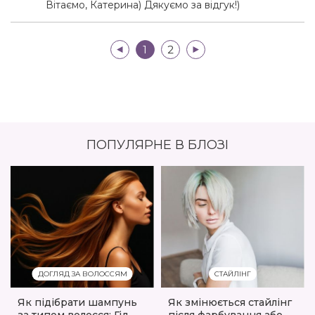
Вітаємо, Катерина) Дякуємо за відгук!)
|<
1
2
>|
ПОПУЛЯРНЕ В БЛОЗІ
ДОГЛЯД ЗА ВОЛОССЯМ
СТАЙЛІНГ
Як підібрати шампунь
Як змінюється стайлінг
за типом волосся: Гід
після фарбування або