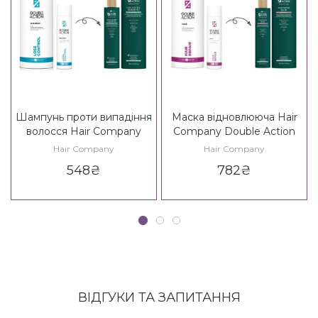
Шампунь проти випадіння
Маска відновлююча Hair
волосся Hair Company
Company Double Action
Double Action Vitalize Loss
Regenerate Hair Repair
Hair Company
Hair Company
Control Shampoo
Mask
548
₴
782
₴
ВІДГУКИ ТА ЗАПИТАННЯ