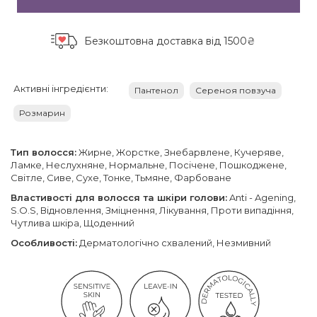
Безкоштовна доставка
від 1500₴
Активні інгредієнти:
Пантенол
Сереноя повзуча
Розмарин
Тип волосся:
Жирне, Жорстке, Знебарвлене, Кучеряве,
Ламке, Неслухняне, Нормальне, Посічене, Пошкоджене,
Світле, Сиве, Сухе, Тонке, Тьмяне, Фарбоване
Властивості для волосся та шкіри голови:
Anti - Agening,
S.O.S, Відновлення, Зміцнення, Лікування, Проти випадіння,
Чутлива шкіра, Щоденний
Особливості:
Дерматологічно схвалений, Незмивний