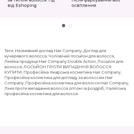
від Eshoping
освітлення
Теги:
Незмивний догляд Hair Company
,
Догляд для
кучерявого волосся
,
Чоловічий лосьйон для волосся
,
Лінійка продукції Hair Company Double Action
,
Лосьйон для
волосся
,
ЛОСЬЙОН ПРОТИ ВИПАДІННЯ ВОЛОССЯ
КУПИТИ
,
Професійна лікарська косметика Hair Company
,
Професійна косметика для догляду за волоссям Hair
Company
,
Професійна косметика для волосся Hair Company
,
Лінія проти випадання волосся оптом і в роздріб
,
Італійська
професійна косметика для волосся