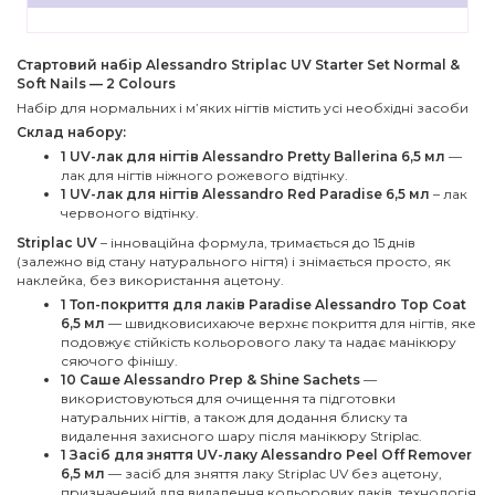
Стартовий набір Alessandro Striplac UV Starter Set Normal &
Soft Nails — 2 Colours
Набір для нормальних і м’яких нігтів містить усі необхідні засоби
Склад набору:
1 UV-лак для нігтів Alessandro Pretty Ballerina 6,5 мл
—
лак для нігтів ніжного рожевого відтінку.
1 UV-лак для нігтів Alessandro Red Paradise 6,5 мл
– лак
червоного відтінку.
Striplac UV
– інноваційна формула, тримається до 15 днів
(залежно від стану натурального нігтя) і знімається просто, як
наклейка, без використання ацетону.
1 Топ-покриття для лаків Paradise Alessandro Top Coat
6,5 мл
— швидковисихаюче верхнє покриття для нігтів, яке
подовжує стійкість кольорового лаку та надає манікюру
сяючого фінішу.
10 Саше Alessandro Prep & Shine Sachets
—
використовуються для очищення та підготовки
натуральних нігтів, а також для додання блиску та
видалення захисного шару після манікюру Striplac.
1 Засіб для зняття UV-лаку Alessandro Peel Off Remover
6,5 мл
— засіб для зняття лаку Striplac UV без ацетону,
призначений для видалення кольорових лаків, технологія