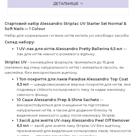
ДЕТАЛЬНІШЕ
Стартовий набір Alessandro Striplac UV Starter Set Normal &
Soft Nails — 1 Colour
Набір для нормальних і м’яких нігтів містить усі необхідні засоби
Склад набору:
1 UV-лак для нігтів Alessandro Pretty Ballerina 6,5 мл
—
лак для нігтів ніжного рожевого відтінку.
Striplac UV
– інноваційна формула, тримається до 15 днів
(залежно від стану натурального нігтя) і знімається просто, як
наклейка, без використання ацетону.
1 Топ-покриття для лаків Paradise Alessandro Top Coat
6,5 мл
— швидковисихаюче верхнє покриття для нігтів, яке
подовжує стійкість кольорового лаку та надає манікюру
сяючого фінішу.
10 Саше Alessandro Prep & Shine Sachets
—
використовуються для очищення та підготовки
натуральних нігтів, а також для додання блиску та
видалення захисного шару після манікюру Striplac.
1 Засіб для зняття UV-лаку Alessandro Peel Off Remover
6,5 мл
— засіб для зняття лаку Striplac UV без ацетону,
призначений для видалення кольорових лаків, технологія
зняття — «просто відклейте, як наклейку»