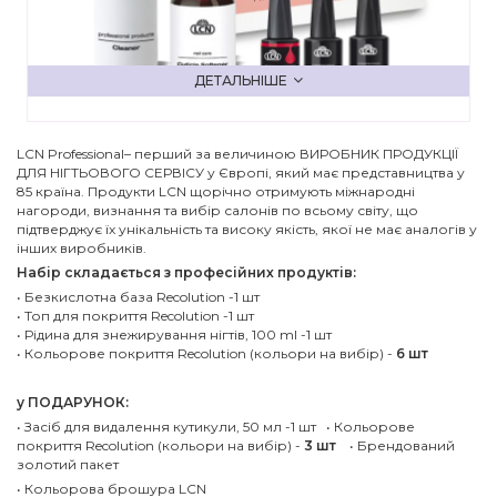
ДЕТАЛЬНІШЕ
LCN Professional– перший за величиною ВИРОБНИК ПРОДУКЦІЇ
ДЛЯ НІГТЬОВОГО СЕРВІСУ у Європі, який має представництва у
85 країна. Продукти LCN щорічно отримують міжнародні
нагороди, визнання та вибір салонів по всьому світу, що
підтверджує їх унікальність та високу якість, якої не має аналогів у
інших виробників.
Набір складається з професійних продуктів:
• Безкислотна база Recolution -1 шт
• Топ для покриття Recolution -1 шт
• Рідина для знежирування нігтів, 100 ml -1 шт
• Кольорове покриття Recolution (кольори на вибір) -
6 шт
у ПОДАРУНОК:
• Засіб для видалення кутикули, 50 мл -1 шт • Кольорове
покриття Recolution (кольори на вибір) -
3 шт
• Брендований
золотий пакет
• Кольорова брошура LCN