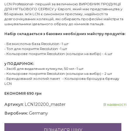
LCN Professional– перший за величиною ВИРОБНИК ПРОДУКЦІЇ
ДЛЯ НІГТЬОВОГО СЕРВІСУ у Європі, який має представництва у
85 країнах. Ім'я LCN є синонімом престижу, надійності та
довгоочікуваних колекцій, які обирають професійні майстри та
шанувальники ідеального образу до кінчиків пальців.
Набір складається з базових необхідних майстру продуктів:
• Безкислотна база Recolution -1 шт
• Топ для покриття Recolution -1 шт
• Кольорове покриття Recolution (кольори на вибір) - 4 шт
у ПОДАРУНОК:
• Засіб для видалення кутикули, 50 мл -1 шт
• Кольорове покриття Recolution (кольори на вибір) - 2 шт
• Брендований золотий пакет • Кольорова брошура бренду
LCN
ЕКОНОМІЯ 690 грн
Артикул:
LCN120200_master
В наявності
Виробник:
Germany
ДІЗНАТИСЯ ЦІНУ