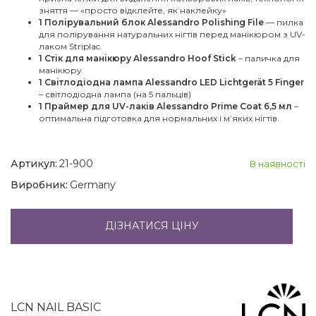
зняття — «просто відклейте, як наклейку»
1 Полірувальний блок Alessandro Polishing File
— пилка
для полірування натуральних нігтів перед манікюром з UV-
лаком Striplac.
1 Стік для манікюру Alessandro Hoof Stick
– паличка для
манікюру
1 Світлодіодна лампа Alessandro LED Lichtgerät 5 Finger
– світлодіодна лампа (на 5 пальців)
1 Праймер для UV-лаків Alessandro Prime Coat 6,5 мл
–
оптимальна підготовка для нормальних і м’яких нігтів.
Артикул:
21-900
В наявності
Виробник:
Germany
ДІЗНАТИСЯ ЦІНУ
LCN NAIL BASIC