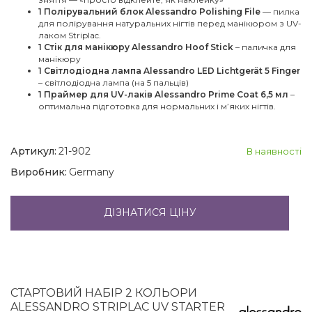
1 Полірувальний блок Alessandro Polishing File
— пилка
для полірування натуральних нігтів перед манікюром з UV-
лаком Striplac.
1 Стік для манікюру Alessandro Hoof Stick
– паличка для
манікюру
1 Світлодіодна лампа Alessandro LED Lichtgerät 5 Finger
– світлодіодна лампа (на 5 пальців)
1 Праймер для UV-лаків Alessandro Prime Coat 6,5 мл
–
оптимальна підготовка для нормальних і м’яких нігтів.
Артикул:
21-902
В наявності
Виробник:
Germany
ДІЗНАТИСЯ ЦІНУ
СТАРТОВИЙ НАБІР 2 КОЛЬОРИ
ALESSANDRO STRIPLAC UV STARTER