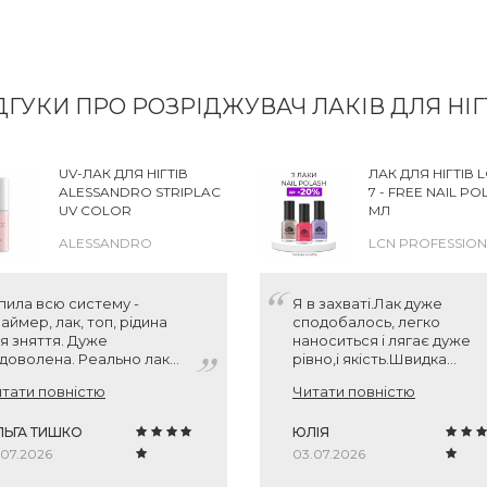
ДГУКИ ПРО РОЗРІДЖУВАЧ ЛАКІВ ДЛЯ НІГ
UV-ЛАК ДЛЯ НІГТІВ
ЛАК ДЛЯ НІГТІВ 
ALESSANDRO STRIPLAC
7 - FREE NAIL POL
UV COLOR
МЛ
ALESSANDRO
LCN PROFESSIO
пила всю систему -
Я в захваті.Лак дуже
аймер, лак, топ, рідина
сподобалось, легко
я зняття. Дуже
наноситься і лягає дуже
доволена. Реально лак
рівно,і якість.Швидка
імається плівочкою і
доставка!
тати повністю
Читати повністю
готь "як новенький" без
шкоджень як після
ичайного гель-лаку.
ЛЬГА ТИШКО
ЮЛІЯ
дтінок червоний 174, як я
.07.2026
03.07.2026
блю - холодний.