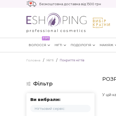
Безкоштовна доставка від 1500 грн
ТОП
ВОЛОССЯ
НІГТІ
ПОДОЛОГІЯ
МАКІЯЖ
Головна
Нігті
Покриття нігтів
РОЗР
Фільтр
У цій к
Ви вибрали:
Нігтьовий сервіс: