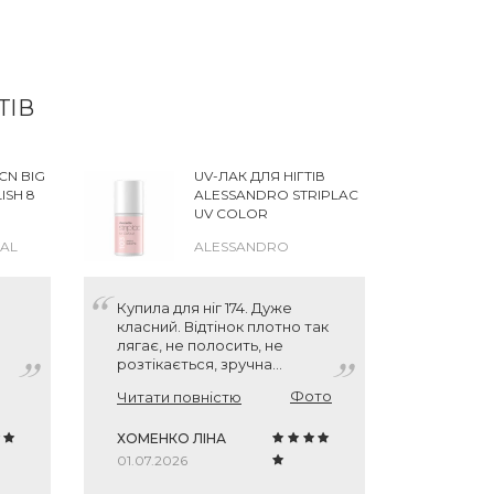
ТІВ
LCN BIG
UV-ЛАК ДЛЯ НІГТІВ
ISH 8
ALESSANDRO STRIPLAC
UV COLOR
NAL
ALESSANDRO
Купила для ніг 174. Дуже
Фавори
класний. Відтінок плотно так
лягає, не полосить, не
розтікається, зручна
кісточка під кутикулу.
Фото
Фото
Читати повністю
ХОМЕНКО ЛІНА
ЛЕВІТАН
01.07.2026
21.06.202