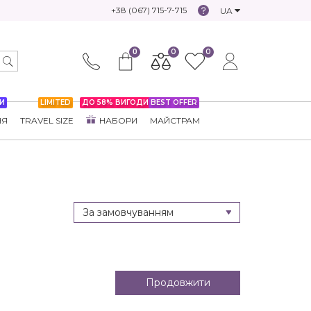
+38 (067) 715-7-715
UA
0
0
0
И
LIMITED
ДО 58% ВИГОДИ
BEST OFFER
НЯ
TRAVEL SIZE
НАБОРИ
МАЙСТРАМ
Продовжити