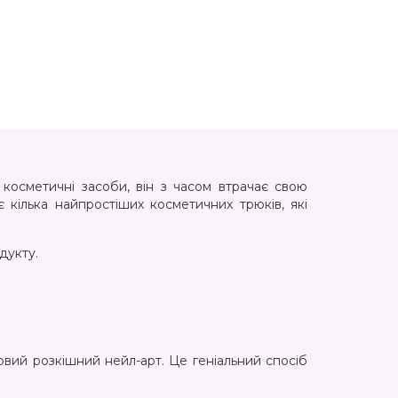
 косметичні засоби, він з часом втрачає свою
є кілька найпростіших косметичних трюків, які
дукту.
вий розкішний нейл-арт. Це геніальний спосіб