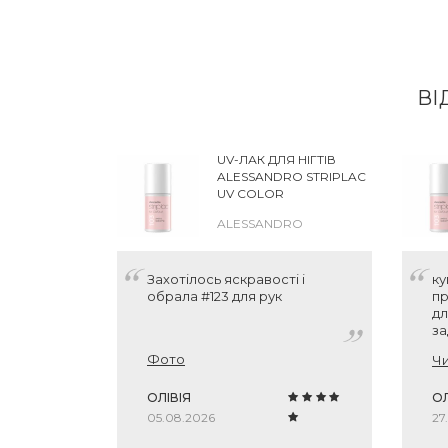
ВІ
UV-ЛАК ДЛЯ НІГТІВ
ALESSANDRO STRIPLAC
UV COLOR
ALESSANDRO
Захотілось яскравості і
ку
обрала #123 для рук
пр
дл
за
зн
Фото
Чи
ні
по
ОЛІВІЯ
зв
О
Ві
05.08.2026
27
лю