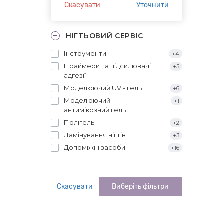
Скасувати
Уточнити
НІГТЬОВИЙ СЕРВІС
Інструменти
+4
Праймери та підсилювачі
+5
адгезії
Моделюючий UV - гель
+6
Моделюючий
+1
антимікозний гель
Полігель
+2
Ламінування нігтів
+3
Допоміжні засоби
+16
Скасувати
Виберіть фільтри