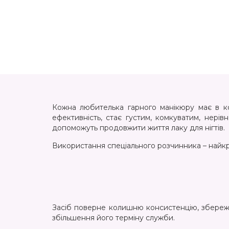
Кожна любителька гарного манікюру має в кос
ефективність, стає густим, комкуватим, нерів
допоможуть продовжити життя лаку для нігтів.
Використання спеціального розчинника – найкр
Засіб поверне колишню консистенцію, збереже
збільшення його терміну служби.