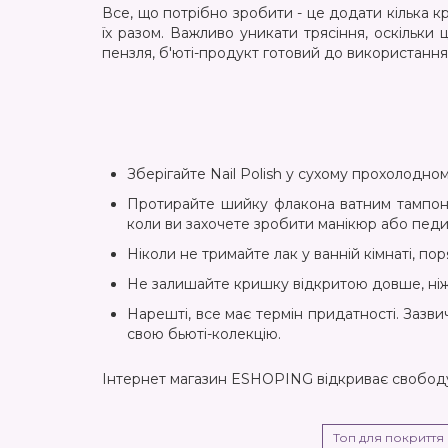
Все, що потрібно зробити - це додати кілька к
їх разом. Важливо уникати трясіння, оскільки
пензля, б'юті-продукт готовий до використання
Зберігайте Nail Polish у сухому прохолодно
Протирайте шийку флакона ватним тампоном
коли ви захочете зробити манікюр або пед
Ніколи не тримайте лак у ванній кімнаті, п
Не залишайте кришку відкритою довше, ніж ц
Нарешті, все має термін придатності. Зазви
свою бьюті-колекцію.
Інтернет магазин ESHOPING відкриває свободу 
Топ для покриття н