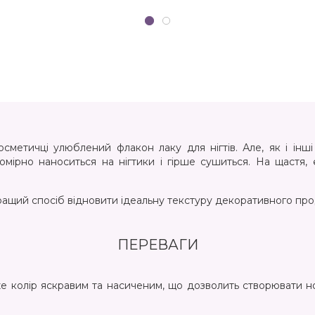
метичці улюблений флакон лаку для нігтів. Але, як і інші
номірно наноситься на нігтики і гірше сушиться. На щастя, 
ащий спосіб відновити ідеальну текстуру декоративного про
ПЕРЕВАГИ
 колір яскравим та насиченим, що дозволить створювати но