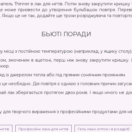
рапель Thinner в лак для нігтів. Потім знову закрутити кришк
 це може призвести до утворення бульбашок повітря. Перев
. Якщо це не так, додайте ще трохи розріджувача та повторіть
БЬЮТІ ПОРАДИ
му місці з постійною температурою (наприклад, у ящику столу
, змоченим в ацетоні, перш ніж знову закрутити кришку. 
икюр.
оряд із джерелом тепла або під прямим сонячним промінням.
е необхідно. Дія повітря є однією з головних причин загуса
чай лак зберігається протягом двох років. І якщо нічого не д
для творчого вираження з професійними продуктами для ніг
ігтів
Професійні лаки для нігтів
Гель лаки оптом і в роздріб