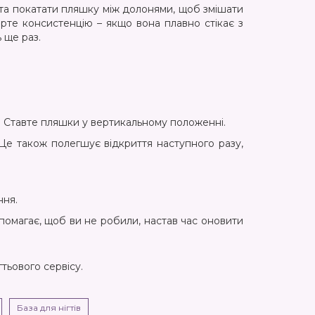
у та покатати пляшку між долонями, щоб змішати
ірте консистенцію – якщо вона плавно стікає з
 ще раз.
). Ставте пляшки у вертикальному положенні.
Це також полегшує відкриття наступного разу,
ння.
опомагає, щоб ви не робили, настав час оновити
тьового сервісу.
База для нігтів