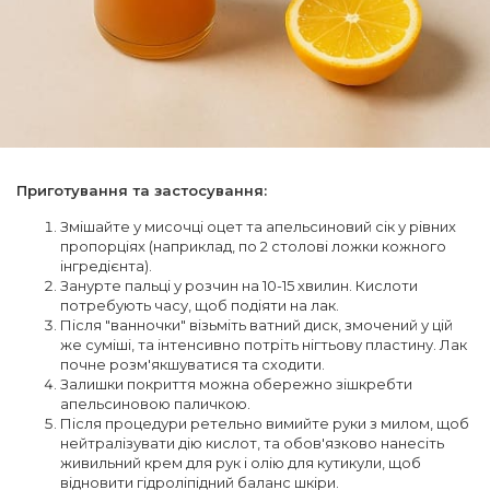
Приготування та застосування:
Змішайте у мисочці оцет та апельсиновий сік у рівних
пропорціях (наприклад, по 2 столові ложки кожного
інгредієнта).
Занурте пальці у розчин на 10-15 хвилин. Кислоти
потребують часу, щоб подіяти на лак.
Після "ванночки" візьміть ватний диск, змочений у цій
же суміші, та інтенсивно потріть нігтьову пластину. Лак
почне розм'якшуватися та сходити.
Залишки покриття можна обережно зішкребти
апельсиновою паличкою.
Після процедури ретельно вимийте руки з милом, щоб
нейтралізувати дію кислот, та обов'язково нанесіть
живильний крем для рук і олію для кутикули, щоб
відновити гідроліпідний баланс шкіри.