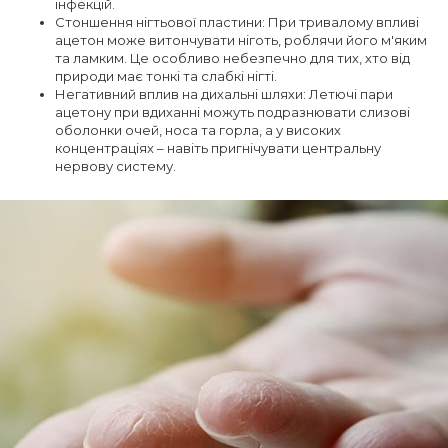
інфекцій.
Стоншення нігтьової пластини: При тривалому впливі
ацетон може витончувати ніготь, роблячи його м'яким
та ламким. Це особливо небезпечно для тих, хто від
природи має тонкі та слабкі нігті.
Негативний вплив на дихальні шляхи: Летючі пари
ацетону при вдиханні можуть подразнювати слизові
оболонки очей, носа та горла, а у високих
концентраціях – навіть пригнічувати центральну
нервову систему.