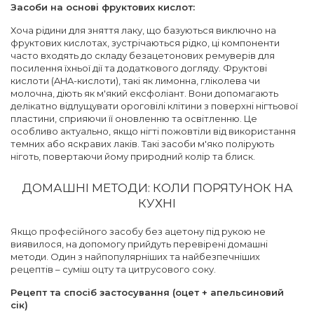
Засоби на основі фруктових кислот:
Хоча рідини для зняття лаку, що базуються виключно на
фруктових кислотах, зустрічаються рідко, ці компоненти
часто входять до складу безацетонових ремуверів для
посилення їхньої дії та додаткового догляду. Фруктові
кислоти (AHA-кислоти), такі як лимонна, гліколева чи
молочна, діють як м'який ексфоліант. Вони допомагають
делікатно відлущувати ороговілі клітини з поверхні нігтьової
пластини, сприяючи її оновленню та освітленню. Це
особливо актуально, якщо нігті пожовтіли від використання
темних або яскравих лаків. Такі засоби м'яко полірують
ніготь, повертаючи йому природний колір та блиск.
ДОМАШНІ МЕТОДИ: КОЛИ ПОРЯТУНОК НА
КУХНІ
Якщо професійного засобу без ацетону під рукою не
виявилося, на допомогу прийдуть перевірені домашні
методи. Один з найпопулярніших та найбезпечніших
рецептів – суміш оцту та цитрусового соку.
Рецепт та спосіб застосування (оцет + апельсиновий
сік)