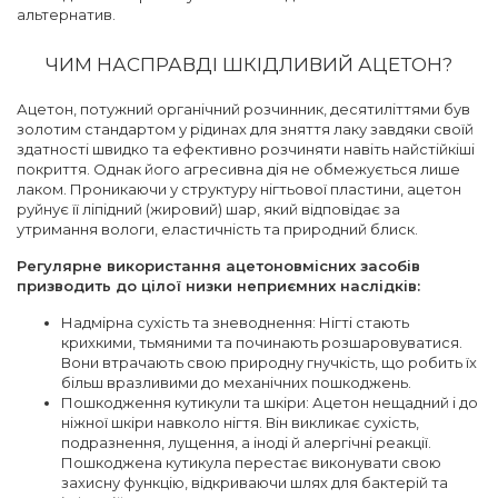
альтернатив.
ЧИМ НАСПРАВДІ ШКІДЛИВИЙ АЦЕТОН?
Ацетон, потужний органічний розчинник, десятиліттями був
золотим стандартом у рідинах для зняття лаку завдяки своїй
здатності швидко та ефективно розчиняти навіть найстійкіші
покриття. Однак його агресивна дія не обмежується лише
лаком. Проникаючи у структуру нігтьової пластини, ацетон
руйнує її ліпідний (жировий) шар, який відповідає за
утримання вологи, еластичність та природний блиск.
Регулярне використання ацетоновмісних засобів
призводить до цілої низки неприємних наслідків:
Надмірна сухість та зневоднення: Нігті стають
крихкими, тьмяними та починають розшаровуватися.
Вони втрачають свою природну гнучкість, що робить їх
більш вразливими до механічних пошкоджень.
Пошкодження кутикули та шкіри: Ацетон нещадний і до
ніжної шкіри навколо нігтя. Він викликає сухість,
подразнення, лущення, а іноді й алергічні реакції.
Пошкоджена кутикула перестає виконувати свою
захисну функцію, відкриваючи шлях для бактерій та