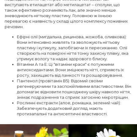
виступають етилацетат або метилацетат – сполуки, що
також ефективно розчиняють лак, але значно менше
зневоднюють нігтьову пластину. Головною ж їхньою
перевагою є наявність у складі цілого комплексу поживних
речовин.
Ефірні олії (мигдальна, рицинова, жожоба, оливкова):
Вони інтенсивно живлять та зволожують нігтьову
пластину і кутикулу, запобігаючи їх пересиханню. Олії
створюють на поверхні нігтя тонку захисну плівку, яка
утримує вологу та надає здорового блиску.
Вітаміни А та Е: Ці "вітаміни краси" є потужними
антиоксидантами. Вони зміцнюють нігті, сприяють їх
росту, захищають від ламкості та розшаровування.
Пантенол (провітамін В5): Відомий своїми
регенеруючими та заспокійливими властивостями. Він
допомагає відновити пошкоджену шкіру навколо нігтя,
знімає подразнення та сприяє загоєнню мікротріщин.
Рослинні екстракти (алое, ромашка, зелений чай):
Забезпечують додатковий догляд, мають
протизапальні та антисептичні властивості.