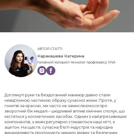
АВТОР СТАТТІ:
Каракашева Катерина
головний колорист-технолог профсервісу VNA
Доглянуті руки та бездоганний манікюр давно стали
невід'ємною частиною образу сучасної жінки. Проте, у
гонитві за красою, ми часто не замислюємося про
зворотний бік медалі – шкідливий вплив хімічних сполук, що
містяться у косметичних засобах. Одним з найагресивніших
компонентів, з яким регулярно стикаються наші нігті, є
ацетон. На щастя, сучасна б'юті-індустрія та народна
винахідливість пропонують чимало дієвих та безпечних