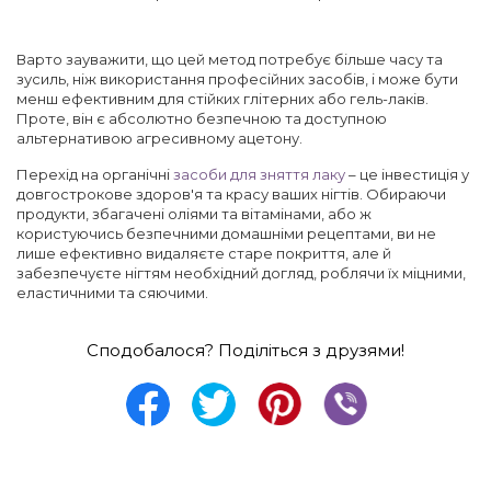
Варто зауважити, що цей метод потребує більше часу та
зусиль, ніж використання професійних засобів, і може бути
менш ефективним для стійких глітерних або гель-лаків.
Проте, він є абсолютно безпечною та доступною
альтернативою агресивному ацетону.
Перехід на органічні
засоби для зняття лаку
– це інвестиція у
довгострокове здоров'я та красу ваших нігтів. Обираючи
продукти, збагачені оліями та вітамінами, або ж
користуючись безпечними домашніми рецептами, ви не
лише ефективно видаляєте старе покриття, але й
забезпечуєте нігтям необхідний догляд, роблячи їх міцними,
еластичними та сяючими.
Сподобалося? Поділіться з друзями!