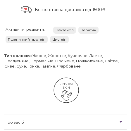
Безкоштовна доставка
від 1500₴
Активні інгредієнти:
Пантенол
Кератин
Пшеничний протеїн
Цистеїн
Тип волосся:
Жирне, Жорстке, Кучеряве, Ламке,
Неслухняне, Нормальне, Посічене, Пошкоджене, Світле,
Сиве, Сухе, Тонке, Тьмяне, Фарбоване
Про засіб