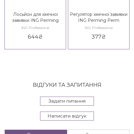
Лосьйон для хімічної
Регулятор хімічної завивки
завивки ING Perming
ING Perming Perm
Gradual Perm
Controller
ING Professional
ING Professional
644
₴
377
₴
ВІДГУКИ ТА ЗАПИТАННЯ
Задати питання
Написати відгук