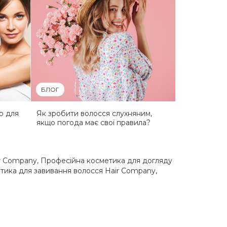
БЛОГ
ю для
Як зробити волосся слухняним,
якщо погода має свої правила?
ir Company
,
Професійна косметика для догляду
тика для завивання волосся Hair Company
,