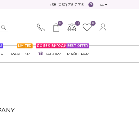
+38 (067) 715-7-715
UA
0
0
0
И
LIMITED
ДО 58% ВИГОДИ
BEST OFFER
НЯ
TRAVEL SIZE
НАБОРИ
МАЙСТРАМ
PANY