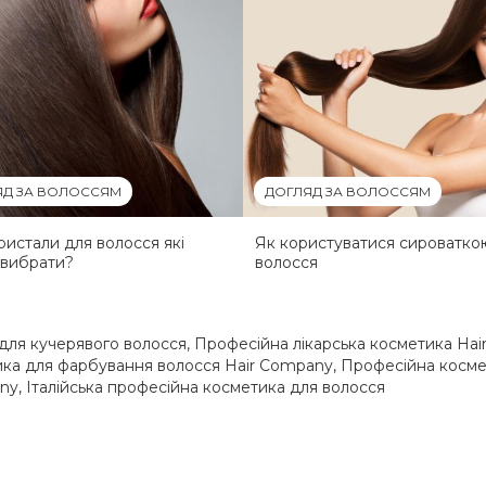
ЯД ЗА ВОЛОССЯМ
ДОГЛЯД ЗА ВОЛОССЯМ
кристали для волосся які
Як користуватися сироватко
 вибрати?
волосся
для кучерявого волосся
,
Професійна лікарська косметика Ha
ка для фарбування волосся Hair Company
,
Професійна косме
any
,
Італійська професійна косметика для волосся