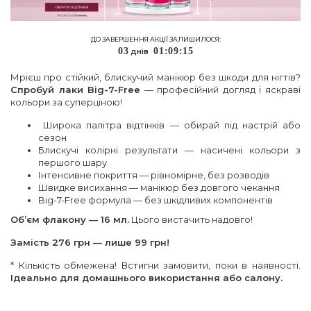
ДО ЗАВЕРШЕННЯ АКЦІЇ ЗАЛИШИЛОСЯ:
0
3
0
1
:
0
9
:
1
5
днiв
Мрієш про стійкий, блискучий манікюр без шкоди для нігтів?
Спробуй лаки Big-7-Free
— професійний догляд і яскраві
кольори за суперціною!
Широка палітра відтінків — обирай під настрій або
сезон
Блискучі колірні результати — насичені кольори з
першого шару
Інтенсивне покриття — рівномірне, без розводів
Швидке висихання — манікюр без довгого чекання
Big-7-Free формула — без шкідливих компонентів
Обʼєм флакону — 16 мл.
Цього вистачить надовго!
Замість 276 грн — лише 99 грн!
* Кількість обмежена! Встигни замовити, поки в наявності.
Ідеально для домашнього використання або салону.