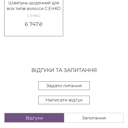
Шампунь щоденний для
всіх типів волосся C:EHKO
Care Every Day Shampoo
C:EHKO
6 747
₴
ВІДГУКИ ТА ЗАПИТАННЯ
Задати питання
Написати відгук
Відгуки
Запитання