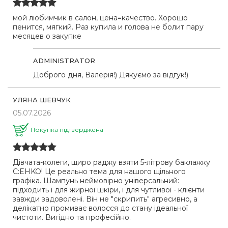
мой любимчик в салон, цена=качество. Хорошо
пенится, мягкий. Раз купила и голова не болит пару
месяцев о закупке
ADMINISTRATOR
Доброго дня, Валерія!) Дякуємо за відгук!)
УЛЯНА ШЕВЧУК
05.07.2026
Покупка підтверджена
Дівчата-колеги, щиро раджу взяти 5-літрову баклажку
C:EHKO! Це реально тема для нашого щільного
графіка. Шампунь неймовірно універсальний:
підходить і для жирної шкіри, і для чутливої - клієнти
завжди задоволені. Він не "скрипить" агресивно, а
делікатно промиває волосся до стану ідеальної
чистоти. Вигідно та професійно.