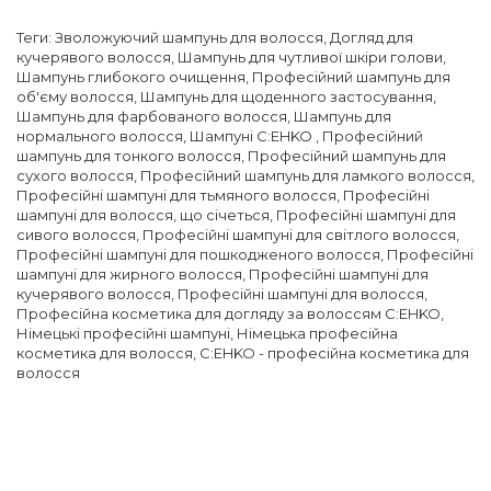
Теги:
Зволожуючий шампунь для волосся
,
Догляд для
кучерявого волосся
,
Шампунь для чутливої ​​шкіри голови
,
Шампунь глибокого очищення
,
Професійний шампунь для
об'єму волосся
,
Шампунь для щоденного застосування
,
Шампунь для фарбованого волосся
,
Шампунь для
нормального волосся
,
Шампуні C:EHKO
,
Професійний
шампунь для тонкого волосся
,
Професійний шампунь для
сухого волосся
,
Професійний шампунь для ламкого волосся
,
Професійні шампуні для тьмяного волосся
,
Професійні
шампуні для волосся, що січеться
,
Професійні шампуні для
сивого волосся
,
Професійні шампуні для світлого волосся
,
Професійні шампуні для пошкодженого волосся
,
Професійні
шампуні для жирного волосся
,
Професійні шампуні для
кучерявого волосся
,
Професійні шампуні для волосся
,
Професійна косметика для догляду за волоссям C:EHKO
,
Німецькі професійні шампуні
,
Німецька професійна
косметика для волосся
,
C:EHKO - професійна косметика для
волосся