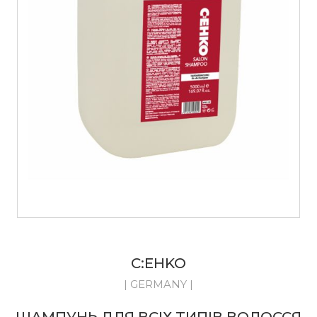
C:EHKO
| GERMANY |