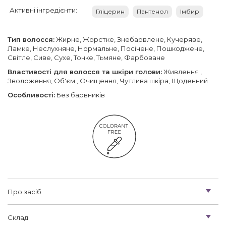
Активні інгредієнти:
Гліцерин
Пантенол
Імбир
Тип волосся:
Жирне, Жорстке, Знебарвлене, Кучеряве,
Ламке, Неслухняне, Нормальне, Посічене, Пошкоджене,
Світле, Сиве, Сухе, Тонке, Тьмяне, Фарбоване
Властивості для волосся та шкіри голови:
Живлення ,
Зволоження, Об'єм , Очищення, Чутлива шкіра, Щоденний
Особливості:
Без барвників
Про засіб
Склад