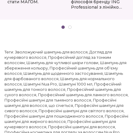
стати МАГОМ.
філософія бренду ING
Professional з лінійкою
ING Color
Теги:
Зволожуючий шампунь для волосся
,
Догляд для
кучерявого волосся
,
Професійний догляд за тонким
волоссям
,
Шампунь для чутливої ​​шкіри голови
,
Шампунь для
збереження кольору
,
Професійний шампунь для об'єму
волосся
,
Шампунь для щоденного застосування
,
Шампунь
для фарбованого волосся
,
Шампунь для нормального
волосся
,
Шампуні Nua Pro
,
Шампуні 1000 мл
,
Професійний
шампунь для тонкого волосся
,
Професійний шампунь для
сухого волосся
,
Професійний шампунь для ламкого волосся
,
Професійні шампуні для тьмяного волосся
,
Професійні
шампуні для волосся, що січеться
,
Професійні шампуні для
сивого волосся
,
Професійні шампуні для світлого волосся
,
Професійні шампуні для пошкодженого волосся
,
Професійні
шампуні для жирного волосся
,
Професійні шампуні для
кучерявого волосся
,
Професійні шампуні для волосся
,
Професійна косметика для догляду за волоссям Nua Pro
,