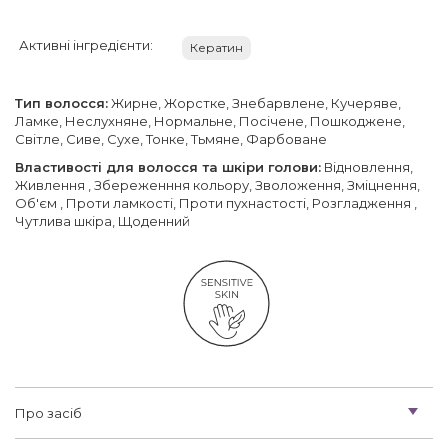
Активні інгредієнти:
Кератин
Тип волосся:
Жирне, Жорстке, Знебарвлене, Кучеряве,
Ламке, Неслухняне, Нормальне, Посічене, Пошкоджене,
Світле, Сиве, Сухе, Тонке, Тьмяне, Фарбоване
Властивості для волосся та шкіри голови:
Відновлення,
Живлення , Збереженння кольору, Зволоження, Зміцнення,
Об'єм , Проти ламкості, Проти пухнастості, Розгладження ,
Чутлива шкіра, Щоденний
Про засіб