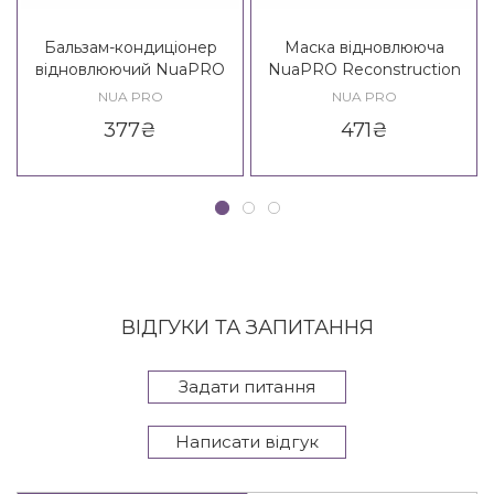
Бальзам-кондиціонер
Маска відновлююча
відновлюючий NuaPRO
NuaPRO Reconstruction
Reconstruction With
With Keratin Mask New
NUA PRO
NUA PRO
Keratin Balsam Conditioner
Formula
377
₴
471
₴
New Formula
ВІДГУКИ ТА ЗАПИТАННЯ
Задати питання
Написати відгук