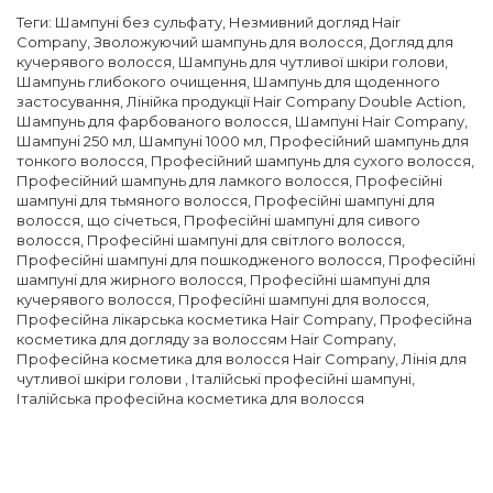
Теги:
Шампуні без сульфату
,
Незмивний догляд Hair
Company
,
Зволожуючий шампунь для волосся
,
Догляд для
кучерявого волосся
,
Шампунь для чутливої ​​шкіри голови
,
Шампунь глибокого очищення
,
Шампунь для щоденного
застосування
,
Лінійка продукції Hair Company Double Action
,
Шампунь для фарбованого волосся
,
Шампуні Hair Company
,
Шампуні 250 мл
,
Шампуні 1000 мл
,
Професійний шампунь для
тонкого волосся
,
Професійний шампунь для сухого волосся
,
Професійний шампунь для ламкого волосся
,
Професійні
шампуні для тьмяного волосся
,
Професійні шампуні для
волосся, що січеться
,
Професійні шампуні для сивого
волосся
,
Професійні шампуні для світлого волосся
,
Професійні шампуні для пошкодженого волосся
,
Професійні
шампуні для жирного волосся
,
Професійні шампуні для
кучерявого волосся
,
Професійні шампуні для волосся
,
Професійна лікарська косметика Hair Company
,
Професійна
косметика для догляду за волоссям Hair Company
,
Професійна косметика для волосся Hair Company
,
Лінія для
чутливої шкіри голови
,
Італійські професійні шампуні
,
Італійська професійна косметика для волосся