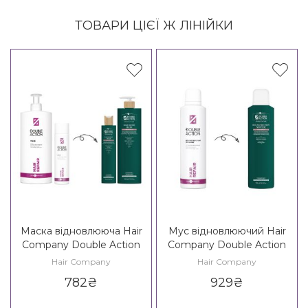
ТОВАРИ ЦІЄЇ Ж ЛІНІЙКИ
Маска відновлююча Hair
Мус відновлюючий Hair
Company Double Action
Company Double Action
Regenerate Hair Repair
Reconstruction Mousse
Hair Company
Hair Company
Mask
782
₴
929
₴