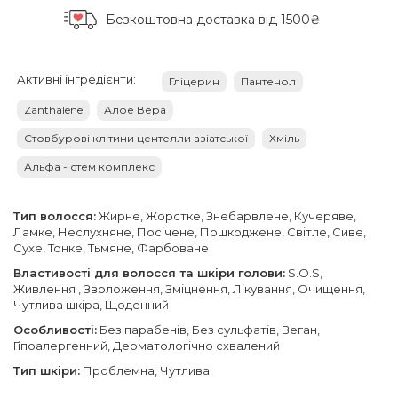
Безкоштовна доставка
від 1500₴
Активні інгредієнти:
Гліцерин
Пантенол
Zanthalene
Алое Вера
Стовбурові клітини центелли азіатської
Хміль
Альфа - стем комплекс
Тип волосся:
Жирне, Жорстке, Знебарвлене, Кучеряве,
Ламке, Неслухняне, Посічене, Пошкоджене, Світле, Сиве,
Сухе, Тонке, Тьмяне, Фарбоване
Властивості для волосся та шкіри голови:
S.O.S,
Живлення , Зволоження, Зміцнення, Лікування, Очищення,
Чутлива шкіра, Щоденний
Особливості:
Без парабенів, Без сульфатів, Веган,
Гіпоалергенний, Дерматологічно схвалений
Тип шкіри:
Проблемна, Чутлива