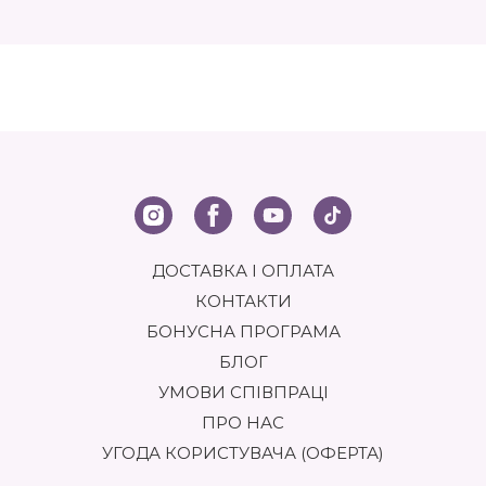
ОСНОВНІ ТИПИ ТА ВЛАСТИВОСТІ
Очищувальний бальзам для обличчя
– перший і
важливий крок у догляді за шкірою. Він ефективно видаляє
макіяж, забруднення та зайвий себум, не пересушуючи
шкіру. Бальзам перетворюється на масло при контакті зі
шкірою, забезпечуючи ніжне очищення. Для повного
видалення бальзам змивають теплою водою або м'якою
вологою губкою. Бальзами підтримують шкіру в чистоті й
готують її до наступних етапів догляд.
Інший важливий аспект догляду за шкірою – зволоження.
ДОСТАВКА І ОПЛАТА
Зволожувальний бальзам
призначений для
забезпечення шкіри необхідною вологою. Він містить
КОНТАКТИ
активні зволожувальні компоненти, такі як гіалуронова
БОНУСНА ПРОГРАМА
кислота, алое вера, олії та інші інгредієнти, які
допомагають утримувати вологу в шкірі та запобігати її
БЛОГ
втраті. Зволожувальний бальзам для шкіри обличчя
покращують текстуру шкіри, роблячи її м'якшою, пружною
УМОВИ СПІВПРАЦІ
та блискучою. Він також ефективно справляється з
ПРО НАС
проблемою лущення та пересушування, особливо в
холодну пору року або в умовах сухого повітря.
УГОДА КОРИСТУВАЧА (ОФЕРТА)