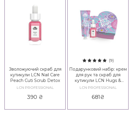
(9)
Зволожуючий скраб для
Подарунковий набір: крем
кутикули LCN Nail Care
для рук та скраб для
Peach Cuti Scrub Detox
кутикули LCN Hugs &
Kisses Set
LCN PROFESSIONAL
LCN PROFESSIONAL
390
₴
681
₴