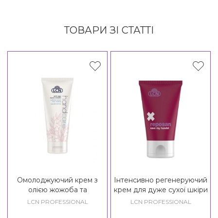
ТОВАРИ ЗІ СТАТТІ
Омолоджуючий крем з
Інтенсивно регенеруючий
олією жожоба та
крем для дуже сухої шкіри
еластином LCN Anti - Age
рук з пантенолом і
LCN PROFESSIONAL
LCN PROFESSIONAL
Hand Cream
бісаболом LCN Reposan