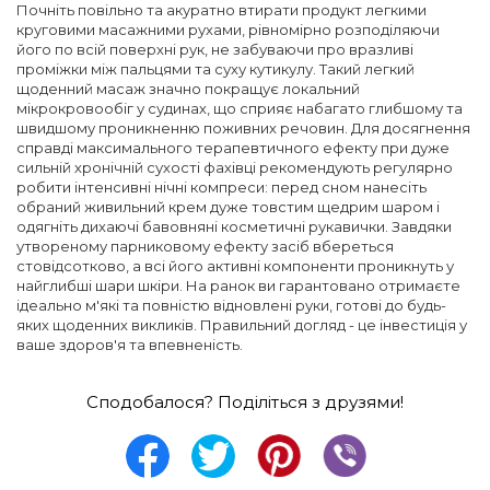
Почніть повільно та акуратно втирати продукт легкими
круговими масажними рухами, рівномірно розподіляючи
його по всій поверхні рук, не забуваючи про вразливі
проміжки між пальцями та суху кутикулу. Такий легкий
щоденний масаж значно покращує локальний
мікрокровообіг у судинах, що сприяє набагато глибшому та
швидшому проникненню поживних речовин. Для досягнення
справді максимального терапевтичного ефекту при дуже
сильній хронічній сухості фахівці рекомендують регулярно
робити інтенсивні нічні компреси: перед сном нанесіть
обраний живильний крем дуже товстим щедрим шаром і
одягніть дихаючі бавовняні косметичні рукавички. Завдяки
утвореному парниковому ефекту засіб вбереться
стовідсотково, а всі його активні компоненти проникнуть у
найглибші шари шкіри. На ранок ви гарантовано отримаєте
ідеально м'які та повністю відновлені руки, готові до будь-
яких щоденних викликів. Правильний догляд - це інвестиція у
ваше здоров'я та впевненість.
Сподобалося? Поділіться з друзями!