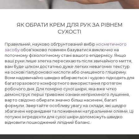
ЯК ОБРАТИ КРЕМ ДЛЯ РУК ЗА РІВНЕМ
СУХОСТІ
Правильний, науково обґрунтований вибір
косметичного
засобу
обов'язково повинен базуватися виключно на
поточному фізіологічному стані вашого епідермісу. Якщо
ваші руки лише злегка пересихають після звичайного миття,
вам буде цілком достатньо дуже легких невагомих текстур
на основі гіалуронової кислоти або очищеного гліцерину.
Вони надзвичайно швидко вбираються і чудово підходять для
багаторазового комфортного використання протягом
робочого дня. Для помірно сухої шкіри, яка вже чітко
демонструє перші тривожні ознаки неприємного лущення,
варто свідомо обирати значно більш насичені, багаті
формули. Звертайте особливу увагу на склади, які щедро
збагачені керамідами та поживними натуральними оліями. Ці
потужні інгредієнти для сухої шкіри допоможуть швидко
відновити пошкоджений ліпідний баланс.