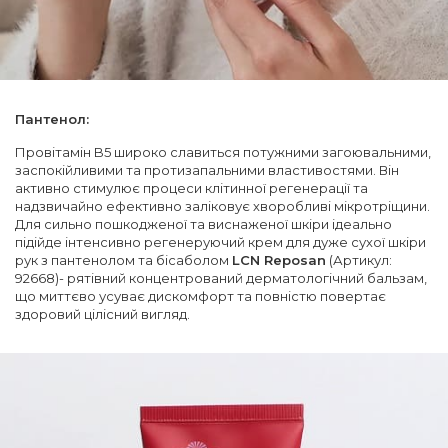
Пантенол:
Провітамін B5 широко славиться потужними загоювальними,
заспокійливими та протизапальними властивостями. Він
активно стимулює процеси клітинної регенерації та
надзвичайно ефективно заліковує хворобливі мікротріщини.
Для сильно пошкодженої та виснаженої шкіри ідеально
підійде інтенсивно регенеруючий крем для дуже сухої шкіри
рук з пантенолом та бісаболом
LCN Reposan
(Артикул:
92668)- рятівний концентрований дерматологічний бальзам,
що миттєво усуває дискомфорт та повністю повертає
здоровий цілісний вигляд.