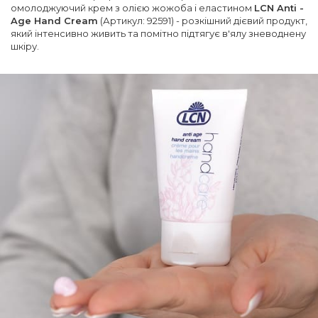
омолоджуючий крем з олією жожоба і еластином
LCN Anti -
Age Hand Cream
(Артикул: 92591) - розкішний дієвий продукт,
який інтенсивно живить та помітно підтягує в'ялу зневоднену
шкіру.