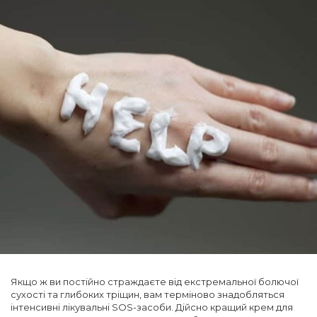
Якщо ж ви постійно страждаєте від екстремальної болючої
сухості та глибоких тріщин, вам терміново знадобляться
інтенсивні лікувальні SOS-засоби. Дійсно кращий крем для