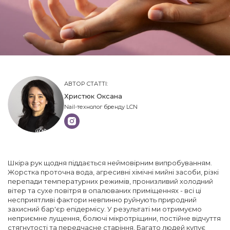
АВТОР СТАТТІ:
Христюк Оксана
Nail-технолог бренду LCN
Шкіра рук щодня піддається неймовірним випробуванням.
Жорстка проточна вода, агресивні хімічні мийні засоби, різкі
перепади температурних режимів, пронизливий холодний
вітер та сухе повітря в опалюваних приміщеннях - всі ці
несприятливі фактори невпинно руйнують природний
захисний бар'єр епідермісу. У результаті ми отримуємо
неприємне лущення, болючі мікротріщини, постійне відчуття
стягнутості та передчасне старіння. Багато людей купує