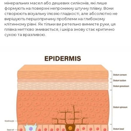
мінеральних масел або дешевих силіконів, які лише
формують на поверхні непроникну штучну плівку. Вони
створюють візуальну ілюзію гладкості, але абсолютно не
вирішують першопричину проблеми на глибокому
клітинному рівні. Як тільки ви ретельно вимиєте руки, ця
плівка миттєво змивається, і шкіра знову стає критично
сухою та вразливою.