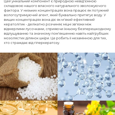
Цей унікальний компонент є природною невід'ємною
складовою нашого власного натурального зволожуючого
фактора. У низьких концентраціях вона працює як потужний
вологоутримуючий агент, який буквально притягує воду. У
вищих концентраціях вона діє як м'який ефективний
кератолітик - делікатно розчиняє міцні зв'язки між
відмерлими лусочками, сприяючи їхньому безперешкодному
відлущуванню та значному пом'якшенню навіть найгрубіших
мозолястих ділянок шкіри. Це робить її незамінною для тих,
хто страждає від гіперкератозу.