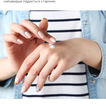
найшвидше піддається старінню.