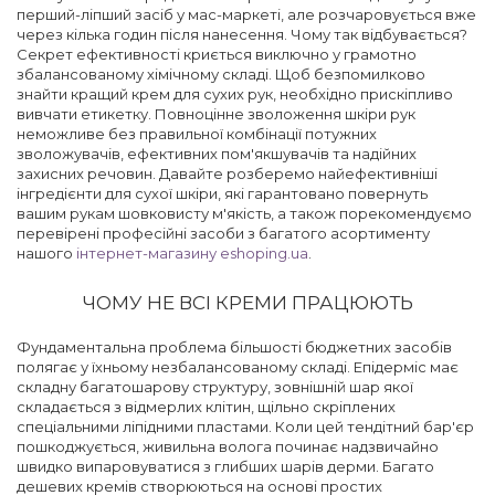
перший-ліпший засіб у мас-маркеті, але розчаровується вже
через кілька годин після нанесення. Чому так відбувається?
Секрет ефективності криється виключно у грамотно
збалансованому хімічному складі. Щоб безпомилково
знайти кращий крем для сухих рук, необхідно прискіпливо
вивчати етикетку. Повноцінне зволоження шкіри рук
неможливе без правильної комбінації потужних
зволожувачів, ефективних пом'якшувачів та надійних
захисних речовин. Давайте розберемо найефективніші
інгредієнти для сухої шкіри, які гарантовано повернуть
вашим рукам шовковисту м'якість, а також порекомендуємо
перевірені професійні засоби з багатого асортименту
нашого
інтернет-магазину eshoping.ua
.
ЧОМУ НЕ ВСІ КРЕМИ ПРАЦЮЮТЬ
Фундаментальна проблема більшості бюджетних засобів
полягає у їхньому незбалансованому складі. Епідерміс має
складну багатошарову структуру, зовнішній шар якої
складається з відмерлих клітин, щільно скріплених
спеціальними ліпідними пластами. Коли цей тендітний бар'єр
пошкоджується, живильна волога починає надзвичайно
швидко випаровуватися з глибших шарів дерми. Багато
дешевих кремів створюються на основі простих