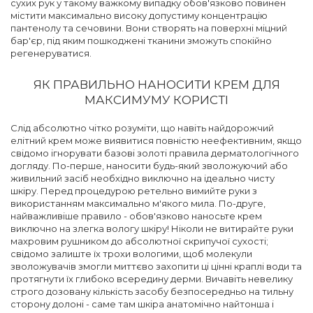
сухих рук у такому важкому випадку обов'язково повинен
містити максимально високу допустиму концентрацію
пантенолу та сечовини. Вони створять на поверхні міцний
бар'єр, під яким пошкоджені тканини зможуть спокійно
регенеруватися.
ЯК ПРАВИЛЬНО НАНОСИТИ КРЕМ ДЛЯ
МАКСИМУМУ КОРИСТІ
Слід абсолютно чітко розуміти, що навіть найдорожчий
елітний крем може виявитися повністю неефективним, якщо
свідомо ігнорувати базові золоті правила дерматологічного
догляду. По-перше, наносити будь-який зволожуючий або
живильний засіб необхідно виключно на ідеально чисту
шкіру. Перед процедурою ретельно вимийте руки з
використанням максимально м'якого мила. По-друге,
найважливіше правило - обов'язково наносьте крем
виключно на злегка вологу шкіру! Ніколи не витирайте руки
махровим рушником до абсолютної скрипучої сухості;
свідомо залиште їх трохи вологими, щоб молекули
зволожувачів змогли миттєво захопити ці цінні краплі води та
протягнути їх глибоко всередину дерми. Вичавіть невелику
строго дозовану кількість засобу безпосередньо на тильну
сторону долоні - саме там шкіра анатомічно найтонша і