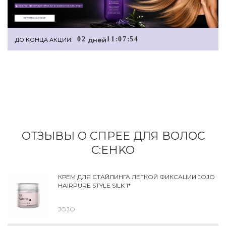
0
2
1
1
:
0
7
:
5
4
дней
ДО КОНЦА АКЦИИ:
ОТЗЫВЫ О СПРЕЕ ДЛЯ ВОЛОС
C:EHKO
КРЕМ ДЛЯ СТАЙЛИНГА ЛЕГКОЙ ФИКСАЦИИ JOJO
HAIRPURE STYLE SILK 1*
JOJO