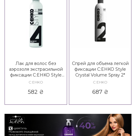
Лак для волос без
Спрей для объема легкой
аэрозоля экстрасильной
фиксации C:EHKO Style
фиксации C:EHKO Style
Crystal Volume Spray 2*
Brilliant Hair Spray Non
C:EHKO
C:EHKO
Aerosol 4*
582
₴
687
₴