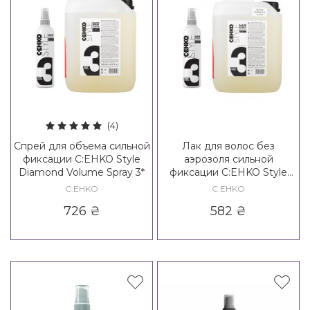
(4)
Спрей для объема сильной
Лак для волос без
фиксации C:EHKO Style
аэрозоля сильной
Diamond Volume Spray 3*
фиксации C:EHKO Style
Diamond Hair Spray Non
C:EHKO
C:EHKO
Aerosol 3*
726
₴
582
₴