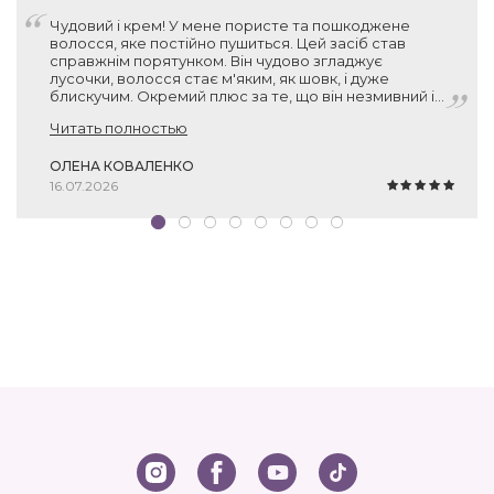
Чудовий і крем! У мене пористе та пошкоджене
волосся, яке постійно пушиться. Цей засіб став
справжнім порятунком. Він чудово згладжує
лусочки, волосся стає м'яким, як шовк, і дуже
блискучим. Окремий плюс за те, що він незмивний і
зовсім не обтяжує пасма. Взяла по знижці за 500 грн
Читать полностью
— за такий об'єм (150 мл) та німецьку якість це
просто подарунок. Рекомендую!
ОЛЕНА КОВАЛЕНКО
16.07.2026