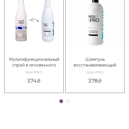
Мультифункциональный
Шампунь
спрей в мгновенного
восстанавливающий
действия NuaPRO
NuaPRO Reconstruction
NUA PRO
NUA PRO
Multiaction Spray 18 in 1
With Keratin Shampoo New
374
₴
378
₴
Formula