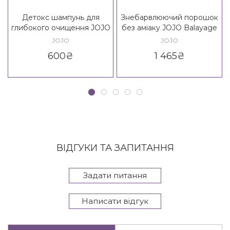
Детокс шампунь для
Знебарвлюючий порошок
глибокого очищення JOJO
без аміаку JOJO Balayage
Detox Deep Cleansing
System Decolor
JOJO
JOJO
Shampoo
600
₴
1 465
₴
ВІДГУКИ ТА ЗАПИТАННЯ
Задати питання
Написати відгук