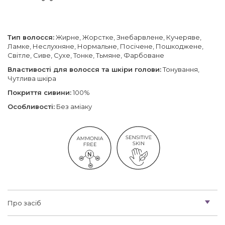
Тип волосся:
Жирне, Жорстке, Знебарвлене, Кучеряве,
Ламке, Неслухняне, Нормальне, Посічене, Пошкоджене,
Світле, Сиве, Сухе, Тонке, Тьмяне, Фарбоване
Властивості для волосся та шкіри голови:
Тонування,
Чутлива шкіра
Покриття cивини:
100%
Особливості:
Без аміаку
Про засіб