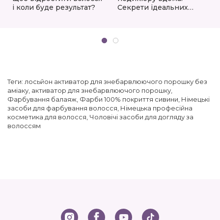
і коли буде результат?
Секрети ідеальних
ніжок
Теги:
лосьйон активатор для знебарвлюючого порошку без
аміаку
,
активатор для знебарвлюючого порошку
,
Фарбування балаяж
,
Фарби 100% покриття сивини
,
Німецькі
засоби для фарбування волосся
,
Німецька професійна
косметика для волосся
,
Чоловічі засоби для догляду за
волоссям