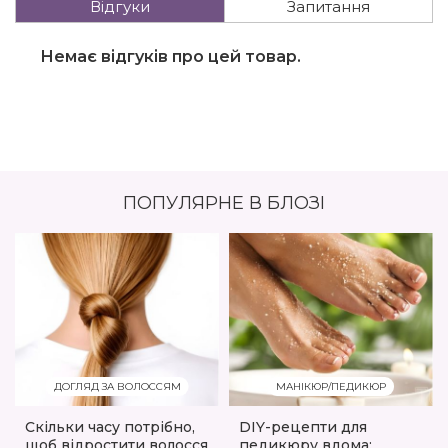
Відгуки
Запитання
Немає відгуків про цей товар.
ПОПУЛЯРНЕ В БЛОЗІ
ДОГЛЯД ЗА ВОЛОССЯМ
МАНІКЮР/ПЕДИКЮР
Скільки часу потрібно,
DIY-рецепти для
щоб відростити волосся
педикюру вдома: