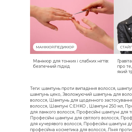
МАНІКЮР/ПЕДИКЮР
СТАЙЛ
Манікюр для тонких і слабких нігтів:
Гравіт
безпечний підхід
про те
який т
Теги:
шампунь проти випадіння волосся
,
шампун
шампунь цеко
,
Зволожуючий шампунь для воло
волосся
,
Шампунь для щоденного застосуванн
волосся
,
Шампуні C:EHKO
,
Шампуні 250 мл
,
Пр
для ламкого волосся
,
Професійні шампуні для т
Професійні шампуні для світлого волосся
,
Проф
для кучерявого волосся
,
Професійні шампуні д
професійна косметика для волосся
,
Лінія проти