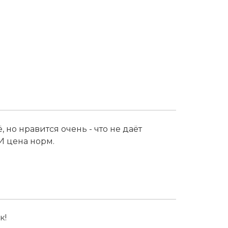
 но нравится очень - что не даёт
И цена норм.
к!