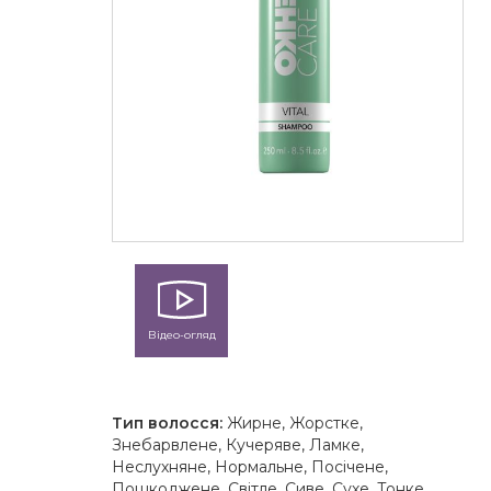
Відео-огляд
Тип волосся:
Жирне, Жорстке,
Знебарвлене, Кучеряве, Ламке,
Неслухняне, Нормальне, Посічене,
Пошкоджене, Світле, Сиве, Сухе, Тонке,