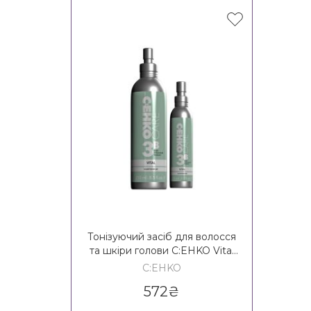
Тонізуючий засіб для волосся
та шкіри голови C:EHKO Vital
Haartomikum 3B Formel
C:EHKO
572
₴