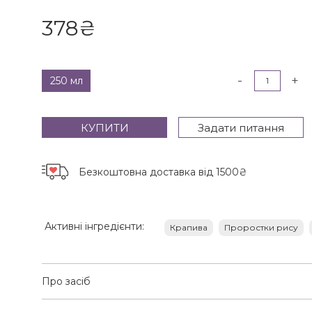
378
₴
-
+
250 мл
КУПИТИ
Задати питання
Безкоштовна доставка
від 1500₴
Активні інгредієнти:
Крапива
Проростки рису
Про засіб