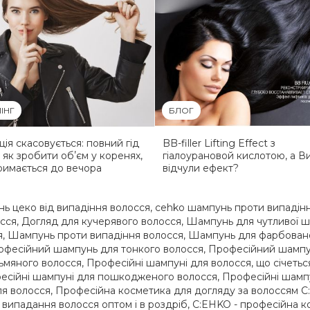
ІНГ
БЛОГ
ація скасовується: повний гід
BB-filler Lifting Effect з
, як зробити обʼєм у коренях,
гіалоурановой кислотою, а В
римається до вечора
відчули ефект?
ь цеко від випадіння волосся
,
cehko шампунь проти випадін
сся
,
Догляд для кучерявого волосся
,
Шампунь для чутливої ​​ш
я
,
Шампунь проти випадіння волосся
,
Шампунь для фарбован
офесійний шампунь для тонкого волосся
,
Професійний шампун
ьмяного волосся
,
Професійні шампуні для волосся, що січетьс
есійні шампуні для пошкодженого волосся
,
Професійні шамп
ля волосся
,
Професійна косметика для догляду за волоссям 
 випадання волосся оптом і в роздріб
,
C:EHKO - професійна к