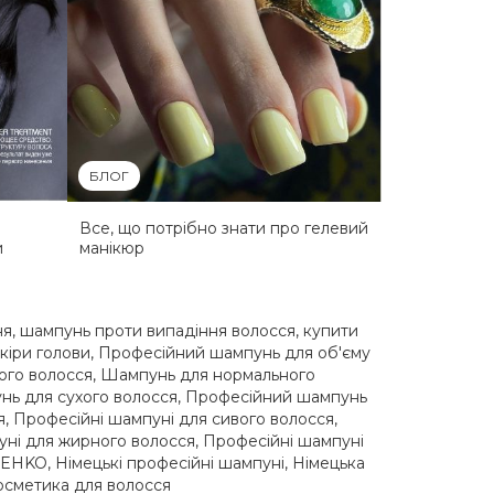
БЛОГ
Все, що потрібно знати про гелевий
и
манікюр
ня
,
шампунь проти випадіння волосся
,
купити
кіри голови
,
Професійний шампунь для об'єму
ого волосся
,
Шампунь для нормального
ь для сухого волосся
,
Професійний шампунь
я
,
Професійні шампуні для сивого волосся
,
уні для жирного волосся
,
Професійні шампуні
C:EHKO
,
Німецькі професійні шампуні
,
Німецька
осметика для волосся