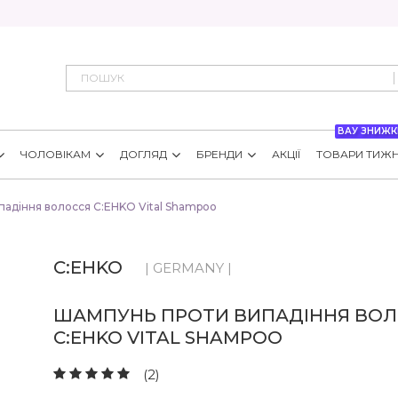
ВАУ ЗНИЖК
ЧОЛОВІКАМ
ДОГЛЯД
БРЕНДИ
АКЦІЇ
ТОВАРИ ТИЖ
адіння волосся C:EHKO Vital Shampoo
C:EHKO
| GERMANY |
ШАМПУНЬ ПРОТИ ВИПАДІННЯ ВОЛ
C:EHKO VITAL SHAMPOO
(2)