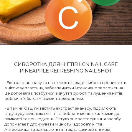
СИВОРОТКА ДЛЯ НІГТІВ LCN NAIL CARE
PINEAPPLE REFRESHING NAIL SHOT
- Екстракт ананасу та пантенол в складі глибоко проникають
в нігтьову пластину, забезпечуючи інтенсивне зволоження.
Це допомагає позбутися відчуття сухості та лущення нігтів,
роблячи їх більш м'якими та здоровими.
- Вітаміни С і Е, які містить екстракт ананасу, підсилюють
структуру, зміцнюють нігті та роблять менш схильними до
ламкості та пошкоджень. Регулярне застосування засобу
допомагає підтримувати міцність і здоров'я нігтів.
Антиоксиданти захищають нігті від шкідливих впливів