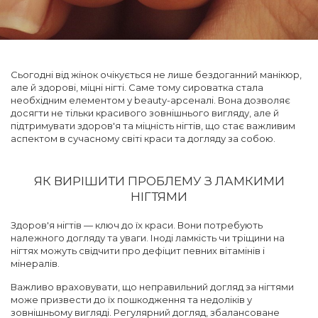
Сьогодні від жінок очікується не лише бездоганний манікюр,
але й здорові, міцні нігті. Саме тому сироватка стала
необхідним елементом у beauty-арсеналі. Вона дозволяє
досягти не тільки красивого зовнішнього вигляду, але й
підтримувати здоров'я та міцність нігтів, що стає важливим
аспектом в сучасному світі краси та догляду за собою.
ЯК ВИРІШИТИ ПРОБЛЕМУ З ЛАМКИМИ
НІГТЯМИ
Здоров'я нігтів — ключ до їх краси. Вони потребують
належного догляду та уваги. Іноді ламкість чи тріщини на
нігтях можуть свідчити про дефіцит певних вітамінів і
мінералів.
Важливо враховувати, що неправильний догляд за нігтями
може призвести до їх пошкодження та недоліків у
зовнішньому вигляді. Регулярний догляд, збалансоване