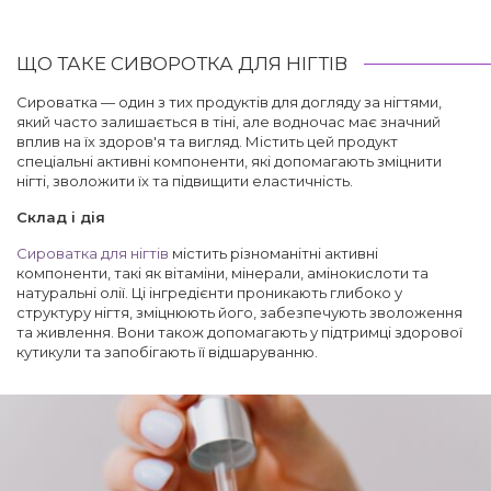
ЩО ТАКЕ СИВОРОТКА ДЛЯ НІГТІВ
Сироватка — один з тих продуктів для догляду за нігтями,
який часто залишається в тіні, але водночас має значний
вплив на їх здоров'я та вигляд. Містить цей продукт
спеціальні активні компоненти, які допомагають зміцнити
нігті, зволожити їх та підвищити еластичність.
Склад і дія
Сироватка для нігтів
містить різноманітні активні
компоненти, такі як вітаміни, мінерали, амінокислоти та
натуральні олії. Ці інгредієнти проникають глибоко у
структуру нігтя, зміцнюють його, забезпечують зволоження
та живлення. Вони також допомагають у підтримці здорової
кутикули та запобігають її відшаруванню.