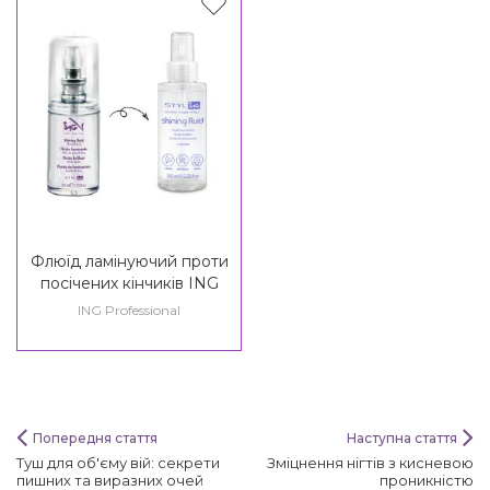
Флюїд ламінуючий проти
посічених кінчиків ING
Styling Shining Fluid
ING Professional
Попередня стаття
Наступна стаття
Туш для об'єму вій: секрети
Зміцнення нігтів з кисневою
пишних та виразних очей
проникністю