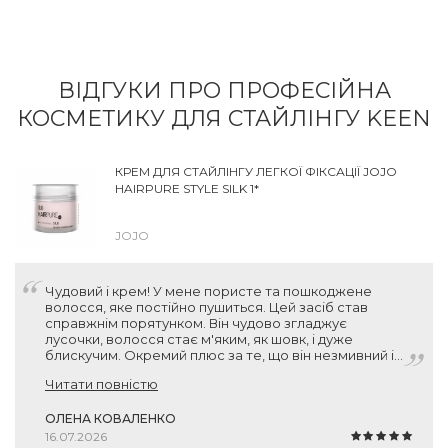
ВІДГУКИ ПРО ПРОФЕСІЙНА
КОСМЕТИКУ ДЛЯ СТАЙЛІНГУ KEEN
КРЕМ ДЛЯ СТАЙЛІНГУ ЛЕГКОЇ ФІКСАЦІЇ JOJO
HAIRPURE STYLE SILK 1*
JOJO
Чудовий і крем! У мене пористе та пошкоджене
волосся, яке постійно пушиться. Цей засіб став
справжнім порятунком. Він чудово згладжує
лусочки, волосся стає м'яким, як шовк, і дуже
блискучим. Окремий плюс за те, що він незмивний і
зовсім не обтяжує пасма. Взяла по знижці за 500 грн
Читати повністю
— за такий об'єм (150 мл) та німецьку якість це
просто подарунок. Рекомендую!
ОЛЕНА КОВАЛЕНКО
16.07.2026