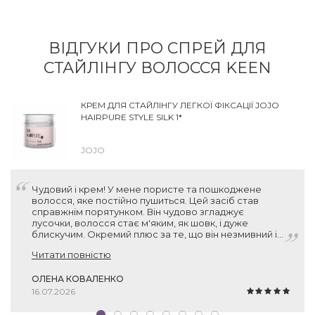
ВІДГУКИ ПРО СПРЕЙ ДЛЯ
СТАЙЛІНГУ ВОЛОССЯ KEEN
КРЕМ ДЛЯ СТАЙЛІНГУ ЛЕГКОЇ ФІКСАЦІЇ JOJO
HAIRPURE STYLE SILK 1*
JOJO
Чудовий і крем! У мене пористе та пошкоджене
волосся, яке постійно пушиться. Цей засіб став
справжнім порятунком. Він чудово згладжує
лусочки, волосся стає м'яким, як шовк, і дуже
блискучим. Окремий плюс за те, що він незмивний і
зовсім не обтяжує пасма. Взяла по знижці за 500 грн
Читати повністю
— за такий об'єм (150 мл) та німецьку якість це
просто подарунок. Рекомендую!
ОЛЕНА КОВАЛЕНКО
16.07.2026