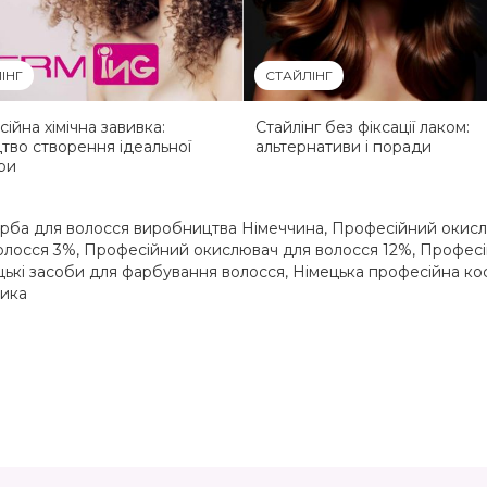
ІНГ
СТАЙЛІНГ
ійна хімічна завивка:
Стайлінг без фіксації лаком:
тво створення ідеальної
альтернативи і поради
ри
рба для волосся виробництва Німеччина
,
Професійний окисл
олосся 3%
,
Професійний окислювач для волосся 12%
,
Професі
цькі засоби для фарбування волосся
,
Німецька професійна ко
тика