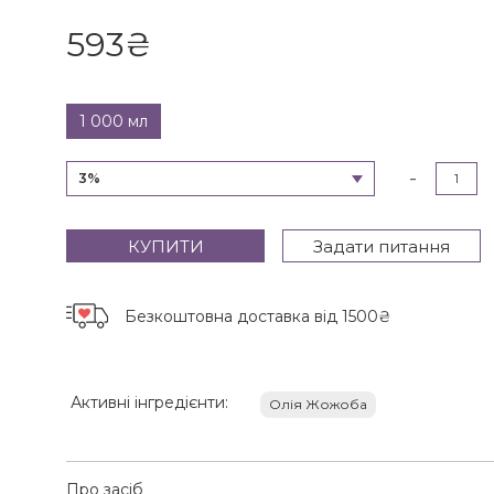
593
₴
1 000 мл
-
3%
КУПИТИ
Задати питання
Безкоштовна доставка
від 1500₴
Активні інгредієнти:
Олія Жожоба
Про засіб