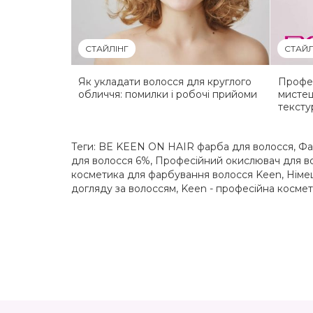
СТАЙЛІНГ
СТАЙЛ
Як укладати волосся для круглого
Профес
обличчя: помилки і робочі прийоми
мистец
тексту
Теги:
BE KEEN ON HAIR фарба для волосся
,
Фа
для волосся 6%
,
Професійний окислювач для в
косметика для фарбування волосся Keen
,
Німе
догляду за волоссям
,
Keen - професійна косме