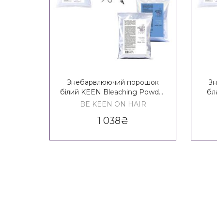
Знебарвлюючий порошок
З
білий KEEN Bleaching Powder
бл
White
BE KEEN ON HAIR
1 038
₴