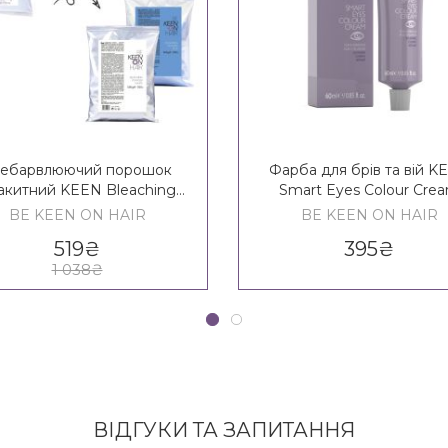
небарвлюючий порошок
Фарба для брів та вій K
акитний KEEN Bleaching
Smart Eyes Colour Cre
Powder Blue
BE KEEN ON HAIR
BE KEEN ON HAIR
519
₴
395
₴
1 038
₴
ВІДГУКИ ТА ЗАПИТАННЯ