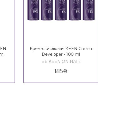
EEN
Крем-окислювач KEEN Cream
Стій
am
Developer - 100 ml
фарб
BE KEEN ON HAIR
B
185
₴