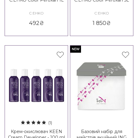
C:EHKO
C:EHKO
492
₴
1 850
₴
NEW
(1)
Крем-окислювач KEEN
Базовий набір для
Cream Developer - 100 ml
майстрів акційний ING