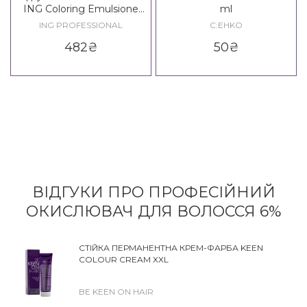
ING Coloring Emulsione
ml
Oxidante
ING PROFESSIONAL
C:EHKO
482
₴
50
₴
ВІДГУКИ ПРО ПРОФЕСІЙНИЙ
ОКИСЛЮВАЧ ДЛЯ ВОЛОССЯ 6%
СТІЙКА ПЕРМАНЕНТНА КРЕМ-ФАРБА KEEN
COLOUR CREAM XXL
BE KEEN ON HAIR