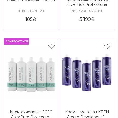
Silver Box Professional
BE KEEN ON HAIR
ING PROFESSIONAL
185
₴
3 199
₴
ЗАКІНЧУЄТЬСЯ
Крем-окислювач JOJO
Крем-окислювач KEEN
ColorPure Oxycreame
Cream Developer - 1L