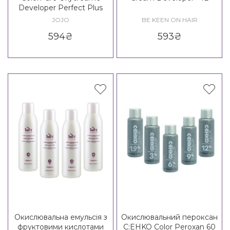
Developer Perfect Plus
JOJO
BE KEEN ON HAIR
594
₴
593
₴
Окислювальна емульсія з
Окислювальний пероксан
фруктовими кислотами
C:EHKO Color Peroxan 60