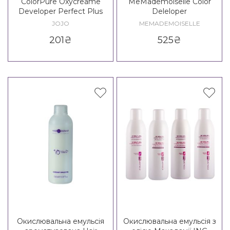
ColorPure Oxycreame
MeMademoiselle Color
Developer Perfect Plus
Deleloper
JOJO
MEMADEMOISELLE
201
₴
525
₴
Окислювальна емульсія
Окислювальна емульсія з