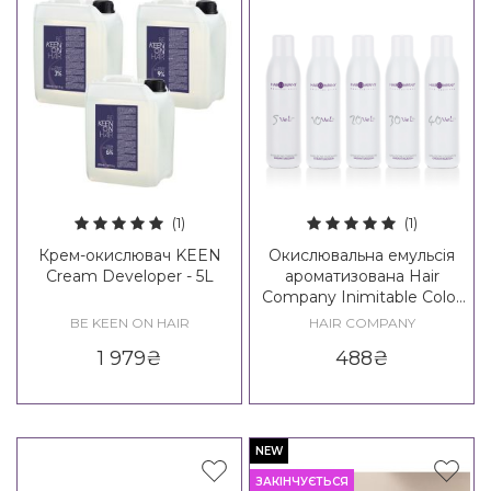
(1)
(1)
Крем-окислювач KEEN
Окислювальна емульсія
Cream Developer - 5L
ароматизована Hair
Company Inimitable Color
Oxidant Emulsion
BE KEEN ON HAIR
HAIR COMPANY
1 979
₴
488
₴
NEW
ЗАКІНЧУЄТЬСЯ