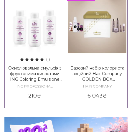
(1)
Окислювальна емульсія з
Базовий набір колориста
фруктовими кислотами
акційний Hair Company
ING Coloring Emulsione
GOLDEN BOX
Oxidante
PROFESSIONAL
ING PROFESSIONAL
HAIR COMPANY
210
₴
6 043
₴