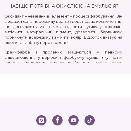
НАВІЩО ПОТРІБНА ОКИСЛЮЮЧА ЕМУЛЬСІЯ?
Оксидант – незамінний елемент у процесі фарбування. Він
складається з пероксиду водню і додаткових компонентів,
що доглядають. Його мета відкрити кутикулу волосків,
витіснити натуральний пігмент, дозволити барвникам
проникнути всередину і змінити колір. Відсоток вказує на
рівень та глибину перетворення.
Крем-фарба і проявник змішуються у певному
співвідношенні, утворюючи фарбуючу суміш, яку потім
наносять на коріння та довжину. Оксид відіграє ключову
роль цьому процесі.
ВАЖЛИВІ ВЛАСТИВОСТІ ОКИСЛЮВАЧА
Значна зміна відтінку. Можна перейти як у світлу, так і
темну гаму, помінявши імідж разом із сезоном та
модними трендами.
Кремова консистенція гарантує рівномірне
покриття пасм та однорідний результат.
Найкраще колірне рішення. Завдяки глибокому
проникненню в структуру волосся, колір виходить
стійким та насиченим.