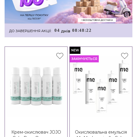
0
4
0
8
:
4
8
:
2
2
днiв
ДО ЗАВЕРШЕННЯ АКЦІЇ:
NEW
ЗАКІНЧУЄТЬСЯ
Крем-окислювач JOJO
Окислювальна емульсія