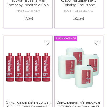
ароматизована Hair
олією Макадамії ING
Company Inimitable Color
Coloring Emulsione
Oxidant Emulsion
Oxidante Sensitive
HAIR COMPANY
ING PROFESSIONAL
173
₴
353
₴
ЗАКІНЧУЄТЬСЯ
Окислювальний пероксан
Окислювальний пероксан
C:EHKO Color Peroxan 1L
C:EHKO Color Peroxan 5L