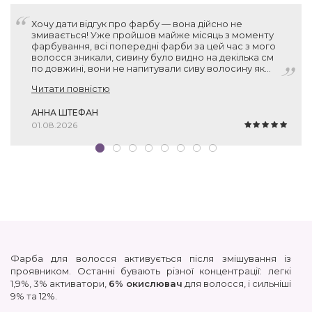
Хочу дати відгук про фарбу — вона дійсно не
змивається! Уже пройшов майже місяць з моменту
фарбування, всі попередні фарби за цей час з мого
волосся зникали, сивину було видно на декілька см
по довжині, вони не напитували сиву волосину як
слід. А ця фарба тримається! Нові волосинки без
Читати повністю
пігменту місцями відросли, звісно, але вся інша
поверхня залишається пофарбованою. Тому дуже
дякую вам за рекомендацію, фарба прекрасна!
АННА ШТЕФАН
01.08.2026
Фарба для волосся активується після змішування із
проявником. Останні бувають різної концентрації: легкі
1,9%, 3% активатори,
6% окислювач
для волосся, і сильніші
9% та 12%.