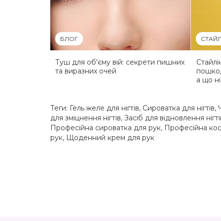
БЛОГ
СТАЙЛ
Туш для об'єму вій: секрети пишних
Стайлі
та виразних очей
пошкод
а що ні
Теги:
Гель желе для нігтів
,
Сироватка для нігтів
,
для зміцнення нігтів
,
Засіб для відновлення нігті
Професійна сироватка для рук
,
Професійна кос
рук
,
Щоденний крем для рук