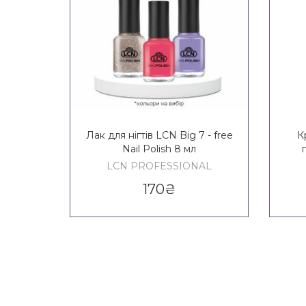
Лак для нігтів LCN Big 7 - free
К
Nail Polish 8 мл
Pe
LCN PROFESSIONAL
170
₴