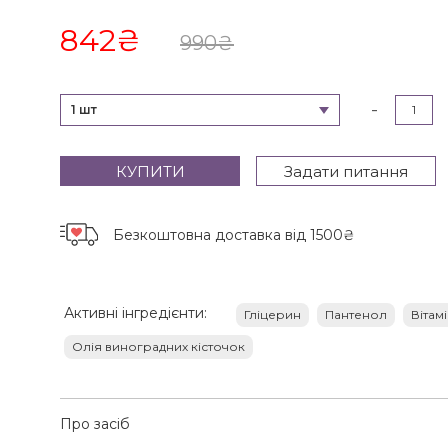
842
₴
990
₴
-
1 шт
КУПИТИ
Задати питання
Безкоштовна доставка
від 1500₴
Активні інгредієнти:
Гліцерин
Пантенол
Вітамі
Олія виноградних кісточок
Про засіб