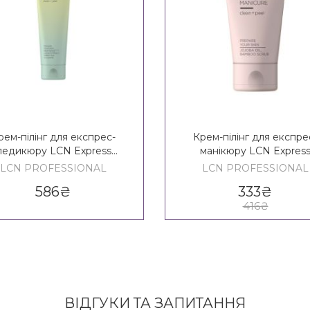
рем-пілінг для експрес-
Крем-пілінг для експре
педикюру LCN Express
манікюру LCN Expres
dicure 2 in 1 Clean & Peel
Manicure 2 in 1 Clean & P
LCN PROFESSIONAL
LCN PROFESSIONAL
586
₴
333
₴
416
₴
ВІДГУКИ ТА ЗАПИТАННЯ