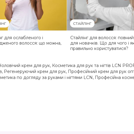
ІНГ
СТАЙЛІНГ
нг для ослабленого і
Стайлінг для волосся: повний
женого волосся: що можна,
для новачків. Що для чого і я
правильно користуватися?
Чоловічий крем для рук
,
Косметика для рук та нігтів LCN PR
в
,
Регенеруючий крем для рук
,
Професійний крем для рук опт
метика по догляду за руками і нігтями LCN
,
Професійна косме