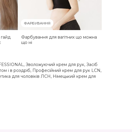
ФАРБУВАННЯ
 гайд
Фарбування для вагітних що можна
к
що ні
OFESSIONAL
,
Зволожуючий крем для рук
,
Засіб
ом і в роздріб
,
Професійний крем для рук LCN
,
тика для чоловіків ЛСН
,
Німецький крем для