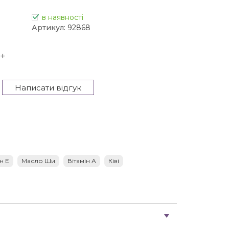
в наявності
Артикул:
92868
+
Написати відгук
н Е
Масло Ши
Вітамін А
Ківі