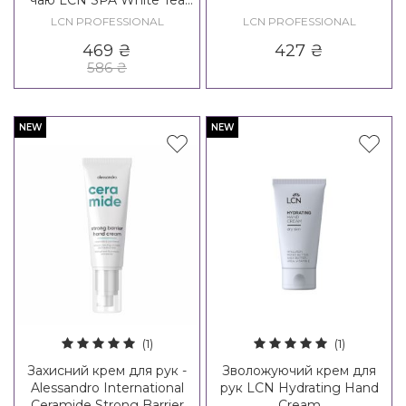
чаю LCN SPA White Tea
Hand Cream
LCN PROFESSIONAL
LCN PROFESSIONAL
469
₴
427
₴
586
₴
NEW
NEW
(1)
(1)
Захисний крем для рук -
Зволожуючий крем для
Alessandro International
рук LCN Hydrating Hand
Ceramide Strong Barrier
Cream