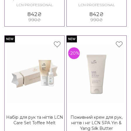
Set
LCN PROFESSIONAL
LCN PROFESSIONAL
842
₴
842
₴
990
₴
990
₴
NEW
NEW
-20%
Набір для рук та нігтів LCN
Поживний крем для рук,
Care Set Toffee Melt
нігтів і ніг LCN SPA Yin &
Yang Silk Butter