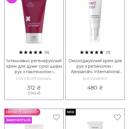
(6)
(5)
Інтенсивно регенеруючий
Омолоджуючий крем для
крем для дуже сухої шкіри
рук з ретинолом -
рук з пантенолом і
Alessandro International
бісаболом LCN Reposan
Retinol Slow Aging Hand
LCN PROFESSIONAL
ALESSANDRO
Cream
312
₴
480
₴
390
₴
FAVORITE PRODUCT
NEW
ЗАКІНЧУЄТЬСЯ