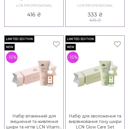
LCN PROFESSIONAL
LCN PROFESSIONAL
416
₴
333
₴
416
₴
LIMITED EDITION
LIMITED EDITION
NEW
NEW
-15%
-15%
Набір вітамінний для
Набір для зволоження та
зміцнення та живлення
вирівнювання тону шкіри
шкіри та нігтів LCN Vitamin
LCN Glow Care Set