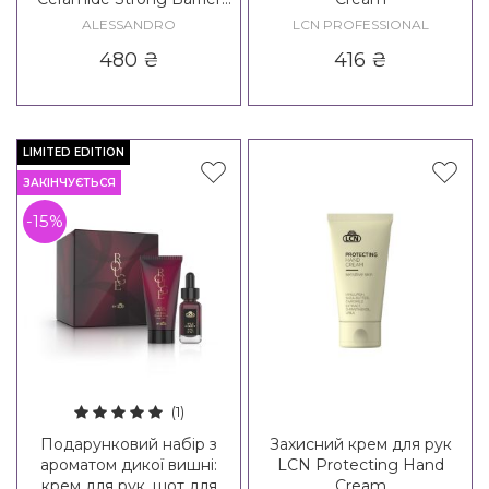
Hand Cream
ALESSANDRO
LCN PROFESSIONAL
480
₴
416
₴
LIMITED EDITION
ЗАКІНЧУЄТЬСЯ
-15%
(1)
Подарунковий набір з
Захисний крем для рук
ароматом дикої вишні:
LCN Protecting Hand
крем для рук, шот для
Cream