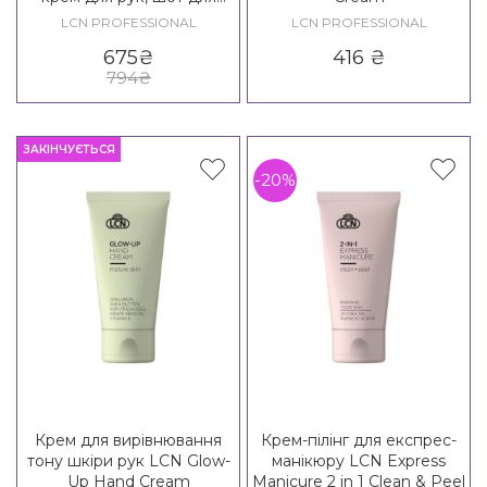
нігтів LCN Rouge Set 2
LCN PROFESSIONAL
LCN PROFESSIONAL
675
₴
416
₴
794
₴
ЗАКІНЧУЄТЬСЯ
-20%
Крем для вирівнювання
Крем-пілінг для експрес-
тону шкіри рук LCN Glow-
манікюру LCN Express
Up Hand Cream
Manicure 2 in 1 Clean & Peel