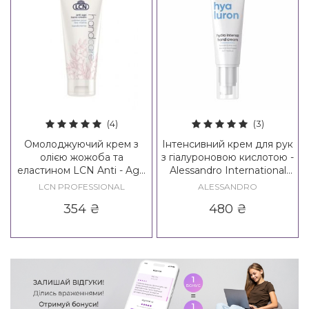
(4)
(3)
Омолоджуючий крем з
Інтенсивний крем для рук
олією жожоба та
з гіалуроновою кислотою -
еластином LCN Anti - Age
Alessandro International
Hand Cream
Hyaluron Hydro Intense
LCN PROFESSIONAL
ALESSANDRO
Hand Cream
354
₴
480
₴