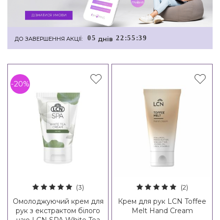
0
5
2
2
:
5
5
:
3
8
днiв
ДО ЗАВЕРШЕННЯ АКЦІЇ:
-20%
(3)
(2)
Омолоджуючий крем для
Крем для рук LCN Toffee
рук з екстрактом білого
Melt Hand Cream