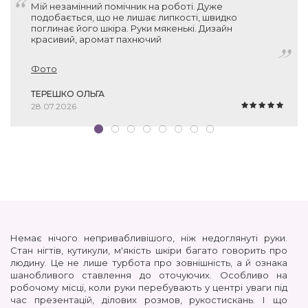
Мій незамінний помічник на роботі. Дуже
подобається, що не лишає липкості, швидко
поглинає його шкіра. Руки мякенькі. Дизайн
красивий, аромат пахнючий
Фото
ТЕРЕШКО ОЛЬГА
28.07.2026
Немає нічого непривабливішого, ніж недоглянуті руки.
Стан нігтів, кутикули, м'якість шкіри багато говорить про
людину. Це не лише турбота про зовнішність, а й ознака
шанобливого ставлення до оточуючих. Особливо на
робочому місці, коли руки перебувають у центрі уваги під
час презентацій, ділових розмов, рукостискань. І що