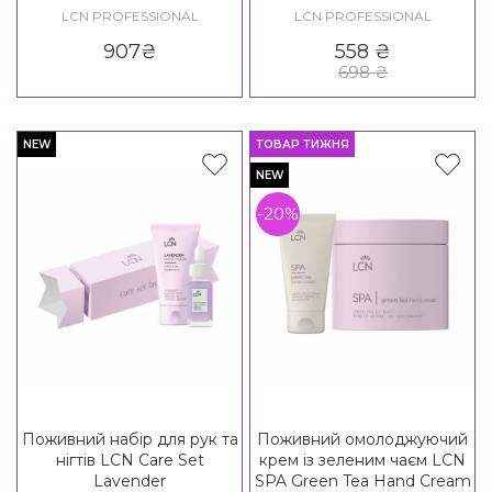
LCN PROFESSIONAL
LCN PROFESSIONAL
907
₴
558
₴
698
₴
NEW
ТОВАР ТИЖНЯ
NEW
-20%
Поживний набір для рук та
Поживний омолоджуючий
нігтів LCN Care Set
крем із зеленим чаєм LCN
Lavender
SPA Green Tea Hand Cream