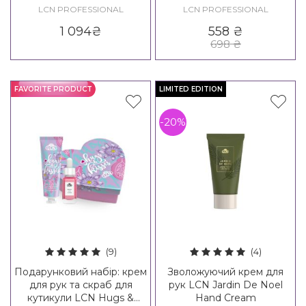
LCN PROFESSIONAL
LCN PROFESSIONAL
1 094
₴
558
₴
698
₴
FAVORITE PRODUCT
LIMITED EDITION
-20%
(9)
(4)
Подарунковий набір: крем
Зволожуючий крем для
для рук та скраб для
рук LCN Jardin De Noel
кутикули LCN Hugs &
Hand Cream