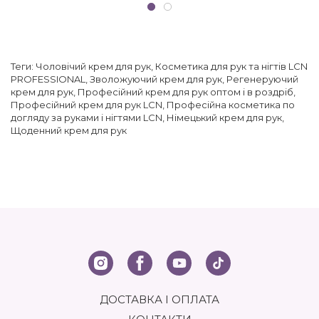
Теги:
Чоловічий крем для рук
,
Косметика для рук та нігтів LCN
PROFESSIONAL
,
Зволожуючий крем для рук
,
Регенеруючий
крем для рук
,
Професійний крем для рук оптом і в роздріб
,
Професійний крем для рук LCN
,
Професійна косметика по
догляду за руками і нігтями LCN
,
Німецький крем для рук
,
Щоденний крем для рук
ДОСТАВКА І ОПЛАТА