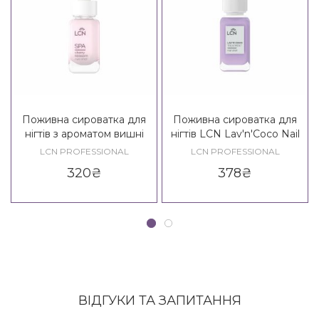
Поживна сироватка для
Поживна сироватка для
нігтів з ароматом вишні
нігтів LCN Lav'n'Coco Nail
LCN SPA Nail Shot Cherry
Shot
LCN PROFESSIONAL
LCN PROFESSIONAL
Blossom
320
₴
378
₴
ВІДГУКИ ТА ЗАПИТАННЯ