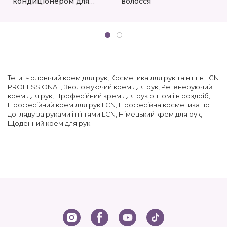
кондиціонером для
волосся
волосся
Теги:
Чоловічий крем для рук
,
Косметика для рук та нігтів LCN
PROFESSIONAL
,
Зволожуючий крем для рук
,
Регенеруючий
крем для рук
,
Професійний крем для рук оптом і в роздріб
,
Професійний крем для рук LCN
,
Професійна косметика по
догляду за руками і нігтями LCN
,
Німецький крем для рук
,
Щоденний крем для рук