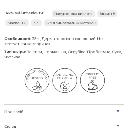
Активні інгредієнти:
Гіалуронова кислота
Вітамін Е
Масло Ши
Ківі
Олія виноградних кісточок
Особливості:
35 + , Дерматологічно схвалений, Не
тестується на тваринах
Тип шкіри:
Всі типи, Нормальна, Огрубіла, Проблемна, Суха,
Чутлива
Про засіб
Склад