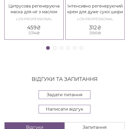
Цитрусова регенеруюча
Інтенсивно регенеруючий
маска для ніг з маслом
крем для дуже сухої шкіри
Мигдалю та Ши LCN Citrus
рук з пантенолом і
LCN PROFESSIONAL
LCN PROFESSIONAL
Foot Mask
бісаболом LCN Reposan
459
₴
312
₴
574
₴
390
₴
ВІДГУКИ ТА ЗАПИТАННЯ
Задати питання
Написати відгук
Відгуки
Запитання