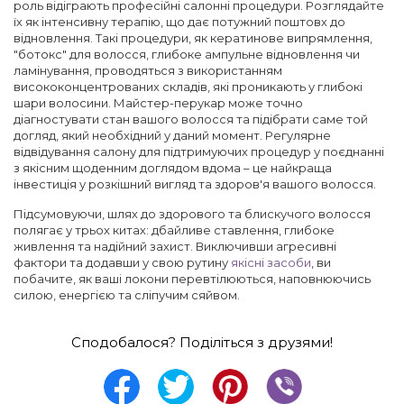
роль відіграють професійні салонні процедури. Розглядайте
їх як інтенсивну терапію, що дає потужний поштовх до
відновлення. Такі процедури, як кератинове випрямлення,
"ботокс" для волосся, глибоке ампульне відновлення чи
ламінування, проводяться з використанням
висококонцентрованих складів, які проникають у глибокі
шари волосини. Майстер-перукар може точно
діагностувати стан вашого волосся та підібрати саме той
догляд, який необхідний у даний момент. Регулярне
відвідування салону для підтримуючих процедур у поєднанні
з якісним щоденним доглядом вдома – це найкраща
інвестиція у розкішний вигляд та здоров'я вашого волосся.
Підсумовуючи, шлях до здорового та блискучого волосся
полягає у трьох китах: дбайливе ставлення, глибоке
живлення та надійний захист. Виключивши агресивні
фактори та додавши у свою рутину
якісні засоби
, ви
побачите, як ваші локони перевтілюються, наповнюючись
силою, енергією та сліпучим сяйвом.
Сподобалося? Поділіться з друзями!