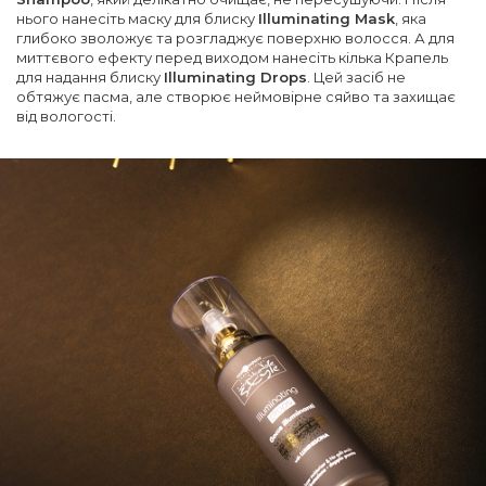
нього нанесіть маску для блиску
Illuminating Mask
, яка
глибоко зволожує та розгладжує поверхню волосся. А для
миттєвого ефекту перед виходом нанесіть кілька Крапель
для надання блиску
Illuminating Drops
. Цей засіб не
обтяжує пасма, але створює неймовірне сяйво та захищає
від вологості.