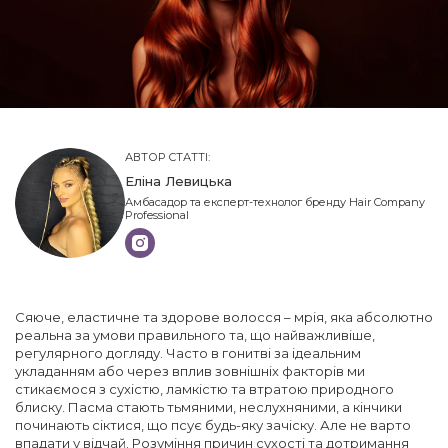
АВТОР СТАТТІ:
Еліна Левицька
Амбасадор та експерт-технолог бренду Hair Company
Professional
Сяюче, еластичне та здорове волосся – мрія, яка абсолютно
реальна за умови правильного та, що найважливіше,
регулярного догляду. Часто в гонитві за ідеальним
укладанням або через вплив зовнішніх факторів ми
стикаємося з сухістю, ламкістю та втратою природного
блиску. Пасма стають тьмяними, неслухняними, а кінчики
починають сіктися, що псує будь-яку зачіску. Але не варто
впадати у відчай. Розуміння причин сухості та дотримання