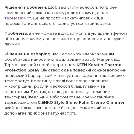
Рішення проблеми:
Щоб захистити волосся, потрібен
комплексний підхід, і ключову роль у ньому відіграє
термозахист
. Це не просто маркетинговий хід, а
необхідність для всіх, хто користується стайлерами.
Проблема:
Ви не можете відмовитися від укладання феном
або випрямлячем, але помічаєте, що волосся стало сухим і
ламким.
Рішення на eshoping.ua:
Перед кожним укладанням
обов'язково наносьте спеціалізований засіб. Наприклад,
Термозахисний спрей з кератином
KEEN Keratin Thermo
Protection Spray
. Він створює на поверхні кожної волосини
невидимий бар'єр, який мінімізує пошкодження від високих
температур. Кератин у складі додатково заповнює
мікротріщини, роблячи волосся більш гладким та
еластичним. Для тих, хто віддає перевагу кремовим
текстурам, ідеальним вибором стане Крем-стайлінг з
термозахистом
C:EHKO Style Shine Fohn Creme Glimmer
,
який не тільки захищає, але й надає легкого сяйва та
допомагає приборкати пухнастість.