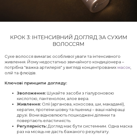
КРОК 3: ІНТЕНСИВНИЙ ДОГЛЯД ЗА СУХИМ
ВОЛОССЯМ
Сухе волосся вимагає особливої уваги та інтенсивного
живлення. Йому недостатньо звичайного кондиціонера –
потрібна "важка артилерія" у вигляді концентрованих
масок
,
олій та флюїдів.
Ключові принципи догляду:
Зволоження:
Шукайте засоби з гіалуроновою
кислотою, пантенолом, алое вера.
Живлення:
Олії (арганова, кокосова, ши, макадамії),
кератин, протеїни шовку та пшениці – ваші найкращі
друзі. Вони відновлюють пошкоджені ділянки та
повертають еластичність.
Регулярність:
Догляд має бути системним. Одна маска
раз на місяць не дасть бажаного результату.