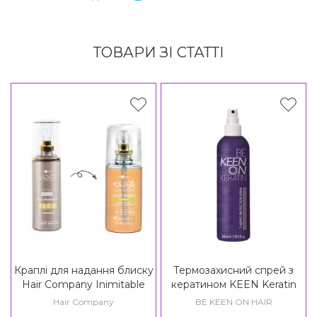
ТОВАРИ ЗІ СТАТТІ
Краплі для надання блиску
Термозахисний спрей з
Hair Company Inimitable
кератином KEEN Keratin
Style Illuminating Drops /
Thermo Protection Spray
Hair Company
BE KEEN ON HAIR
Creative Inspiration Must