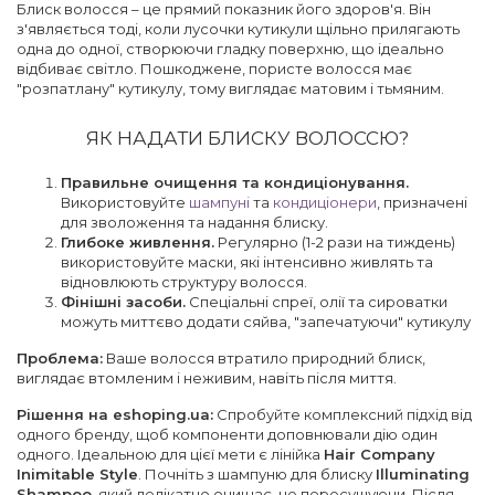
Блиск волосся – це прямий показник його здоров'я. Він
з'являється тоді, коли лусочки кутикули щільно прилягають
одна до одної, створюючи гладку поверхню, що ідеально
відбиває світло. Пошкоджене, пористе волосся має
"розпатлану" кутикулу, тому виглядає матовим і тьмяним.
ЯК НАДАТИ БЛИСКУ ВОЛОССЮ?
Правильне очищення та кондиціонування.
Використовуйте
шампуні
та
кондиціонери
, призначені
для зволоження та надання блиску.
Глибоке живлення.
Регулярно (1-2 рази на тиждень)
використовуйте маски, які інтенсивно живлять та
відновлюють структуру волосся.
Фінішні засоби.
Спеціальні спреї, олії та сироватки
можуть миттєво додати сяйва, "запечатуючи" кутикулу
Проблема:
Ваше волосся втратило природний блиск,
виглядає втомленим і неживим, навіть після миття.
Рішення на eshoping.ua:
Спробуйте комплексний підхід від
одного бренду, щоб компоненти доповнювали дію один
одного. Ідеальною для цієї мети є лінійка
Hair Company
Inimitable Style
. Почніть з шампуню для блиску
Illuminating
Shampoo
, який делікатно очищає, не пересушуючи. Після