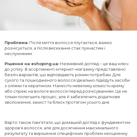
Проблема:
Після миття волосся плутається, важко
розчісується, а після висихання стає пухнастим і
неслухняним.
Рішення на eshoping.ua:
Незмивний догляд – це ваш ключ
до успіху. В асортименті інтернет-магазину представлено
безліч варіантів, що відповідають різним потребам. Для
сухого та пошкодженого волосся ідеально підійдуть засоби
з оліями та кератином. Нанесіть невелику кількість крему
або спрею на вологе волосся перед розчісуванням. Це не
тільки полегшить процес, але й забезпечить додаткове
зволоження, захист та блиск протягом усього дня.
Варто також пам'ятати, що домашній догляд є фундаментом
здоров'я волосся, але для досягнення максимального
результату та вирішення специфічних проблем неоціненну