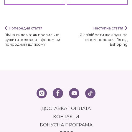
Have Light Drops
Попередня стаття
Наступна стаття
Вічна дилема: як правильно
Як підібрати шампунь за
сушити волосся – феном чи
типом волосся: Гід від
природним шляхом?
Eshoping
ДОСТАВКА І ОПЛАТА
КОНТАКТИ
БОНУСНА ПРОГРАМА