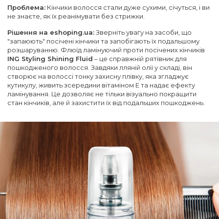
Проблема:
Кінчики волосся стали дуже сухими, січуться, і ви
не знаєте, як їх реанімувати без стрижки.
Рішення на eshoping.ua:
Зверніть увагу на засоби, що
"запаюють" посічені кінчики та запобігають їх подальшому
розшаруванню. Флюїд ламінуючий проти посічених кінчиків
ING Styling Shining Fluid
– це справжній рятівник для
пошкодженого волосся. Завдяки лляній олії у складі, він
створює на волоссі тонку захисну плівку, яка згладжує
кутикулу, живить зсередини вітаміном Е та надає ефекту
ламінування. Це дозволяє не тільки візуально покращити
стан кінчиків, але й захистити їх від подальших пошкоджень.