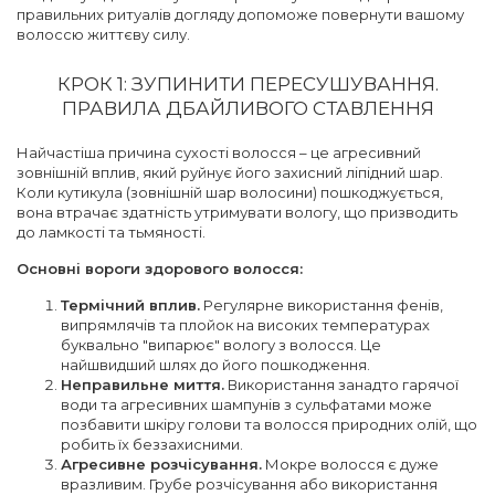
правильних ритуалів догляду допоможе повернути вашому
волоссю життєву силу.
КРОК 1: ЗУПИНИТИ ПЕРЕСУШУВАННЯ.
ПРАВИЛА ДБАЙЛИВОГО СТАВЛЕННЯ
Найчастіша причина сухості волосся – це агресивний
зовнішній вплив, який руйнує його захисний ліпідний шар.
Коли кутикула (зовнішній шар волосини) пошкоджується,
вона втрачає здатність утримувати вологу, що призводить
до ламкості та тьмяності.
Основні вороги здорового волосся:
Термічний вплив.
Регулярне використання фенів,
випрямлячів та плойок на високих температурах
буквально "випарює" вологу з волосся. Це
найшвидший шлях до його пошкодження.
Неправильне миття.
Використання занадто гарячої
води та агресивних шампунів з сульфатами може
позбавити шкіру голови та волосся природних олій, що
робить їх беззахисними.
Агресивне розчісування.
Мокре волосся є дуже
вразливим. Грубе розчісування або використання