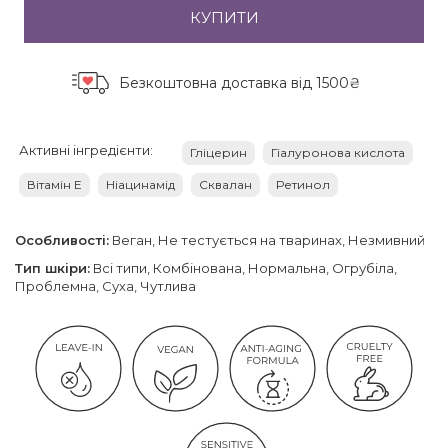
КУПИТИ
Безкоштовна доставка
від 1500₴
Активні інгредієнти:
Гліцерин
Гіалуронова кислота
Вітамін Е
Ніацинамід
Сквалан
Ретинол
Особливості:
Веган, Не тестується на тваринах, Незмивний
Тип шкіри:
Всі типи, Комбінована, Нормальна, Огрубіла,
Проблемна, Суха, Чутлива