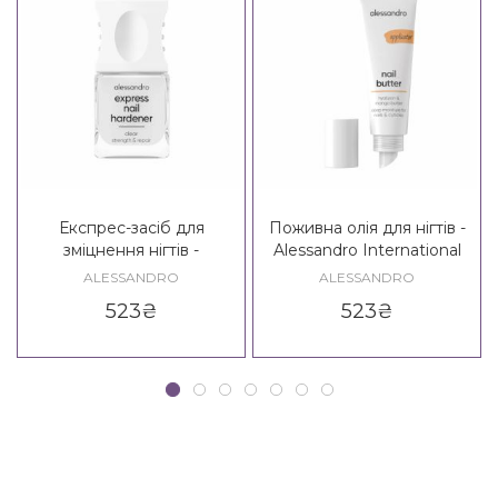
Експрес-засіб для
Поживна олія для нігтів -
зміцнення нігтів -
Alessandro International
Alessandro International
Nail Butter
ALESSANDRO
ALESSANDRO
Express Nail Hardener
523
₴
523
₴