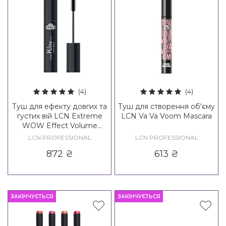
(4)
(4)
Туш для ефекту довгих та
Туш для створення об'єму
густих вій LCN Extreme
LCN Va Va Voom Mascara
WOW Effect Volume
Mascara
LCN PROFESSIONAL
LCN PROFESSIONAL
872
₴
613
₴
ЗАКІНЧУЄТЬСЯ
ЗАКІНЧУЄТЬСЯ