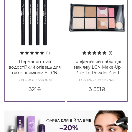
(1)
(1)
Перманентний
Професійний набір для
водостійкий олівець для
макіяжу LCN Make-Up
губ з вітаміном Е LCN
Palette Powder 4 in 1
Permanent Lipliner Pen
LCN PROFESSIONAL
LCN PROFESSIONAL
321
₴
3 351
₴