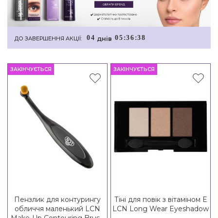
0
4
0
5
:
3
6
:
3
8
днiв
ДО ЗАВЕРШЕННЯ АКЦІЇ:
ЗАКІНЧУЄТЬСЯ
ЗАКІНЧУЄТЬСЯ
Пензлик для контурингу
Тіні для повік з вітаміном E
обличчя маленький LCN
LCN Long Wear Eyeshadow