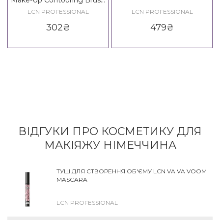
Make-Up Contouring Brush
Small
LCN PROFESSIONAL
LCN PROFESSIONAL
302
₴
479
₴
ВІДГУКИ ПРО КОСМЕТИКУ ДЛЯ
МАКІЯЖУ НІМЕЧЧИНА
ТУШ ДЛЯ СТВОРЕННЯ ОБ'ЄМУ LCN VA VA VOOM
MASCARA
LCN PROFESSIONAL