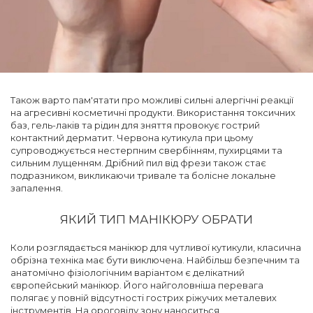
Також варто пам'ятати про можливі сильні алергічні реакції
на агресивні косметичні продукти. Використання токсичних
баз, гель-лаків та рідин для зняття провокує гострий
контактний дерматит. Червона кутикула при цьому
супроводжується нестерпним свербінням, пухирцями та
сильним лущенням. Дрібний пил від фрези також стає
подразником, викликаючи тривале та болісне локальне
запалення.
ЯКИЙ ТИП МАНІКЮРУ ОБРАТИ
Коли розглядається манікюр для чутливої кутикули, класична
обрізна техніка має бути виключена. Найбільш безпечним та
анатомічно фізіологічним варіантом є делікатний
європейський манікюр. Його найголовніша перевага
полягає у повній відсутності гострих ріжучих металевих
інструментів. На ороговілу зону наноситься