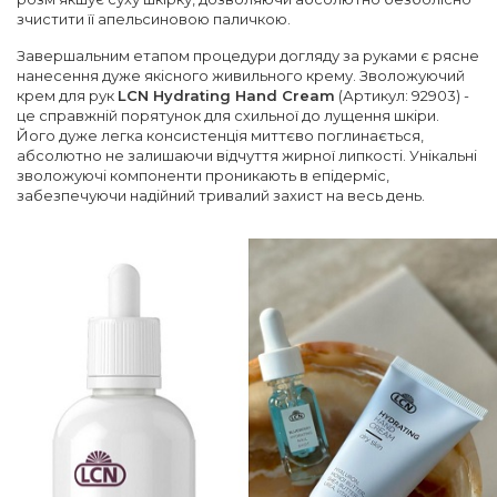
зчистити її апельсиновою паличкою.
Завершальним етапом процедури догляду за руками є рясне
нанесення дуже якісного живильного крему. Зволожуючий
крем для рук
LCN Hydrating Hand Cream
(Артикул: 92903) -
це справжній порятунок для схильної до лущення шкіри.
Його дуже легка консистенція миттєво поглинається,
абсолютно не залишаючи відчуття жирної липкості. Унікальні
зволожуючі компоненти проникають в епідерміс,
забезпечуючи надійний тривалий захист на весь день.