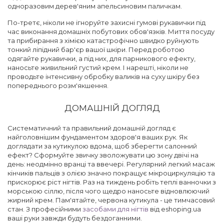
одноразовим дерев'яним апельсиновим паличкам.
По-третє, ніколи не ігноруйте захисні гумові рукавички під
час виконання домашніх побутових обов'язків. Миття посуду
та прибирання з хімією катастрофічно швидко руйнують
тонкий ліпідний бар'єр вашої шкіри. Перед роботою
одягайте рукавички, а під них, для парникового ефекту,
наносьте живильний густий крем. І нарешті, ніколи не
проводьте інтенсивну обробку валиків на суху шкіру без
попереднього розм'якшення.
ДОМАШНІЙ ДОГЛЯД
Систематичний та правильний домашній догляд є
найголовнішим фундаментом здоров'я ваших рук. Як
доглядати за кутикулою вдома, щоб зберегти салонний
ефект? Сформуйте звичку зволожувати цю зону двічі на
день: неодмінно вранці та ввечері. Регулярний легкий масаж
кінчиків пальців з олією значно покращує мікроциркуляцію та
прискорює ріст нігтів. Раз на тиждень робіть теплі ванночки з
морською сіллю, після чого щедро наносьте відновлюючий
жирний крем. Пам'ятайте, червона кутикула - це тимчасовий
стан. З професійними
засобами для нігтів
від eshoping.ua
ваші руки завжди будуть бездоганними.