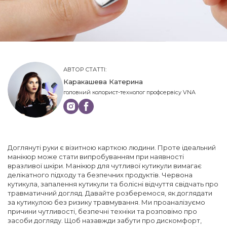
АВТОР СТАТТІ:
Каракашева Катерина
головний колорист-технолог профсервісу VNA
Доглянуті руки є візитною карткою людини. Проте ідеальний
манікюр може стати випробуванням при наявності
вразливої шкіри. Манікюр для чутливої кутикули вимагає
делікатного підходу та безпечних продуктів. Червона
кутикула, запалення кутикули та болісні відчуття свідчать про
травматичний догляд. Давайте розберемося, як доглядати
за кутикулою без ризику травмування. Ми проаналізуємо
причини чутливості, безпечні техніки та розповімо про
засоби догляду. Щоб назавжди забути про дискомфорт,