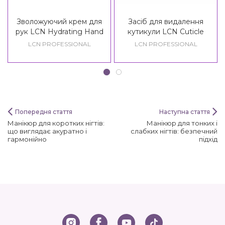
Зволожуючий крем для
Засіб для видалення
рук LCN Hydrating Hand
кутикули LCN Cuticle
Cream
Softener
LCN PROFESSIONAL
LCN PROFESSIONAL
Попередня стаття
Наступна стаття
Манікюр для коротких нігтів:
Манікюр для тонких і
що виглядає акуратно і
слабких нігтів: безпечний
гармонійно
підхід