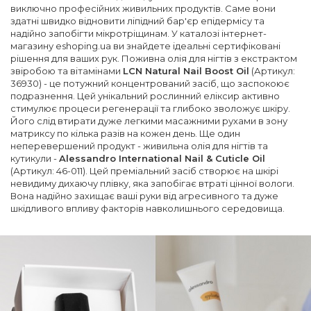
виключно професійних живильних продуктів. Саме вони
здатні швидко відновити ліпідний бар'єр епідермісу та
надійно запобігти мікротріщинам. У каталозі інтернет-
магазину eshoping.ua ви знайдете ідеальні сертифіковані
рішення для ваших рук. Поживна олія для нігтів з екстрактом
звіробою та вітамінами
LCN Natural Nail Boost Oil
(Артикул:
36930) - це потужний концентрований засіб, що заспокоює
подразнення. Цей унікальний рослинний еліксир активно
стимулює процеси регенерації та глибоко зволожує шкіру.
Його слід втирати дуже легкими масажними рухами в зону
матриксу по кілька разів на кожен день. Ще один
неперевершений продукт - живильна олія для нігтів та
кутикули -
Alessandro International Nail & Cuticle Oil
(Артикул: 46-011). Цей преміальний засіб створює на шкірі
невидиму дихаючу плівку, яка запобігає втраті цінної вологи.
Вона надійно захищає ваші руки від агресивного та дуже
шкідливого впливу факторів навколишнього середовища.