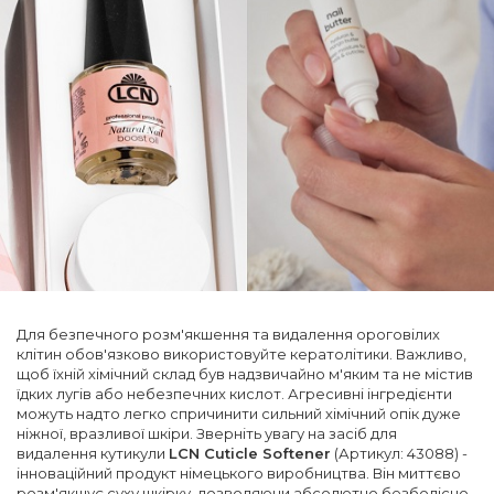
Для безпечного розм'якшення та видалення ороговілих
клітин обов'язково використовуйте кератолітики. Важливо,
щоб їхній хімічний склад був надзвичайно м'яким та не містив
їдких лугів або небезпечних кислот. Агресивні інгредієнти
можуть надто легко спричинити сильний хімічний опік дуже
ніжної, вразливої шкіри. Зверніть увагу на засіб для
видалення кутикули
LCN Cuticle Softener
(Артикул: 43088) -
інноваційний продукт німецького виробництва. Він миттєво
розм'якшує суху шкірку, дозволяючи абсолютно безболісно