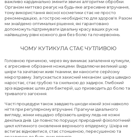
важливо кардинально змінити звичні алгоритми обробки.
Організм миттєво реагує на будь-яке агресивне втручання,
тому використання якісної косметики стає не просто
рекомендацією, а гострою необхідністю для здоров'я. Разом
ми знайдемо оптимальні рішення, які гарантовано
допоможуть підтримувати ідеальну красу ваших рук на
найвищому рівні кожного дня без болю та почервонінь.
ЧОМУ КУТИКУЛА СТАЄ ЧУТЛИВОЮ
Головною причиною, через яку виникає запалення кутикули,
є агресивне обрізання ножицями. Видаляючи великий шар
шкіри та зачіпаючи живі тканини, ви наносите серйозну
мікротравму. Запускається захисний механізм: шкіра швидко
наростає, стає грубою та схильною до задирок. Глибокий
зріз відкриває шлях для бактерій, що призводить до болю та
тривалого загоєння.
Часті процедури також завдають шкоди ніжній зоні навколо
нігтя при регулярному втручанні. Прагнучи ідеального
вигляду, жінки нещадно обрізають шкірку ледь не кожні
декілька днів. Це повністю порушує природний фізіологічний
цикл клітинного оновлення верхнього епідермісу. Шкіра не
встигає відновитися, стає стоншеною, пересушеною та
вразливою до будь-яких впливів.