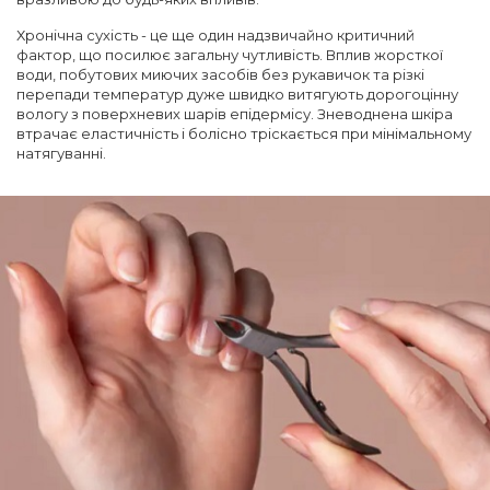
Хронічна сухість - це ще один надзвичайно критичний
фактор, що посилює загальну чутливість. Вплив жорсткої
води, побутових миючих засобів без рукавичок та різкі
перепади температур дуже швидко витягують дорогоцінну
вологу з поверхневих шарів епідермісу. Зневоднена шкіра
втрачає еластичність і болісно тріскається при мінімальному
натягуванні.