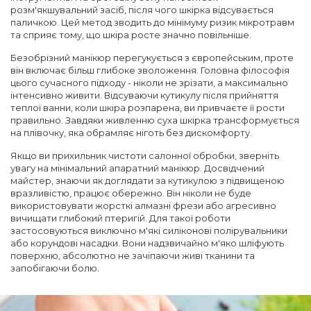
розм'якшувальний засіб, після чого шкірка відсувається
паличкою. Цей метод зводить до мінімуму ризик мікротравм
та сприяє тому, що шкіра росте значно повільніше.
Безобрізний манікюр перегукується з європейським, проте
він включає більш глибоке зволоження. Головна філософія
цього сучасного підходу - ніколи не зрізати, а максимально
інтенсивно живити. Відсуваючи кутикулу після прийняття
теплої ванни, коли шкіра розпарена, ви привчаєте її рости
правильно. Завдяки живленню суха шкірка трансформується
на плівочку, яка обрамляє ніготь без дискомфорту.
Якщо ви прихильник чистоти салонної обробки, зверніть
увагу на мінімальний апаратний манікюр. Досвідчений
майстер, знаючи як доглядати за кутикулою з підвищеною
вразливістю, працює обережно. Він ніколи не буде
використовувати жорсткі алмазні фрези або агресивно
вичищати глибокий птеригій. Для такої роботи
застосовуються виключно м'які силіконові полірувальники
або корундові насадки. Вони надзвичайно м'яко шліфують
поверхню, абсолютно не зачіпаючи живі тканини та
запобігаючи болю.